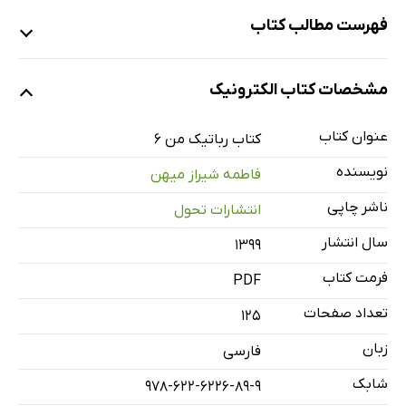
فهرست مطالب کتاب
فصل اول: رباتیک
مشخصات کتاب الکترونیک
بخش آشنایی با چند ربات
قسمت‌های تشکیل دهنده ربات
عنوان کتاب
کتاب رباتیک من 6
فصل دوم: مکانیک ربات
نویسنده
فاطمه شیراز میهن
بدنه
ناشر چاپی
انتشارات تحول
سیستم حرکتی ربات
سال انتشار
۱۳۹۹
فصل سوم: الکترونیک
قطعات الکترونیکی
فرمت کتاب
PDF
فصل چهارم: میکروکنترلر
تعداد صفحات
125
برنامه‌نویسی
زبان
فارسی
کدویژن
شابک
978-622-6226-89-9