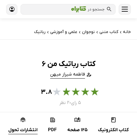
جستجو در
خانه
کتاب‌ متنی
نوجوان
علمی و آموزشی
رباتیک
›
›
›
›
کتاب رباتیک من 6
فاطمه شیراز میهن
★
★
★
★
★
۳.۸
۵ رای
۲ نظر
●
کتاب الکترونیک
125 صفحه
PDF
انتشارات تحول