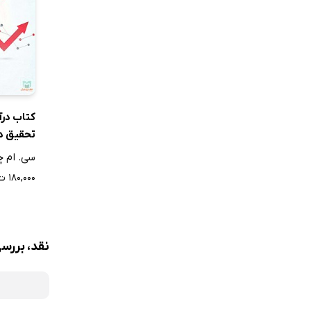
2-3-3. اصول معنایی طراحی معماری
2-4. فرایند طراحی معماری
2-4-1. مدل طرح مایه - آزمون
2-4-2. مدل تجزیه و ترکیب
2-4-3. مدل تجربی
کتاب در
2-4-4. مدل منطقی و مرکب
تحقیق در
2-4-5. مدل تداعی‌گرا
سی. ام چا
2-5. روش‌ها و الگوهای طراحی از دیدگاه صاحب‌نظران داخلی
۱۸۰,۰۰۰ ت
فصل سوم: ش
مقدمه
3-1. موضوع تحقیق
نقد، بررس
3-1-1. عنوان پژوهش
3-1-1-1. ویژگی‌های عنوان پژوهش
3-2. بیان مسئله