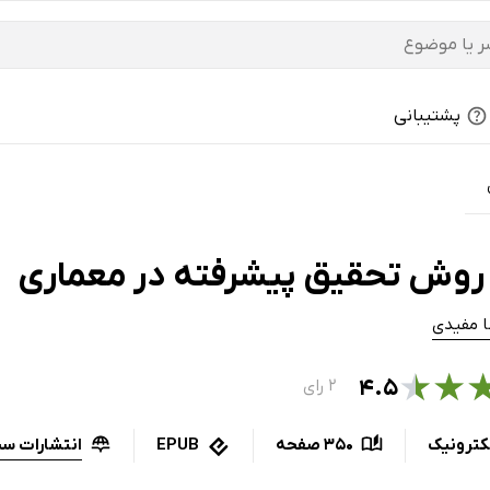
پشتیبانی
روش تحقیق پیشرفته در معماری
 مفیدی
★
★
۴.۵
۲ رای
انتشارات س
کترونیک
350 صفحه
EPUB