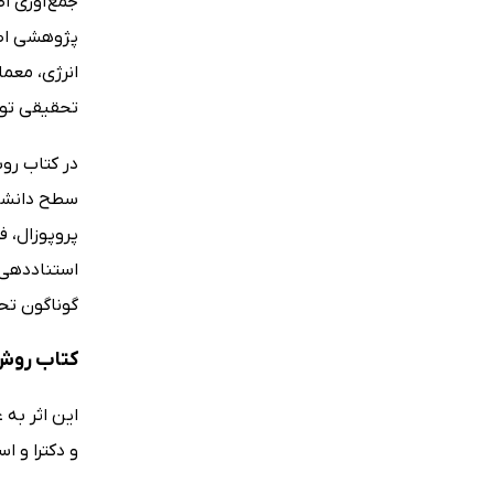
جمع‌آوری اط
پژوهشی اصل
انرژی، معما
تحقیقی توس
سطح دانشگا
پروپوزال، 
استناددهی 
گوناگون تح
کتاب روش 
این اثر به
و دکترا و 