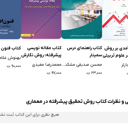
کتاب راهنمای درس
کتاب مقاله نویسی
آمدی بر روش
کتاب فنون ا
سمینار
پیشرفته: روش نگارش
 علوم تربیتی
بهنوش غلام
مقالات علمی -
محسن صدیقی مشکنانی
محمدرضا مفیدی
رلز
۹۰,۰۰۰ ت
پژوهشی فارسی و
۲۳,۰۰۰ ت
۹۷,۰۰۰ ت
لاتین (ISI)
ناسه پژوهش «فرایند نگارش پروپوزال»
ی و نظرات کتاب روش تحقیق پیشرفته در معماری
هیچ نظری برای این کتاب ثبت نش