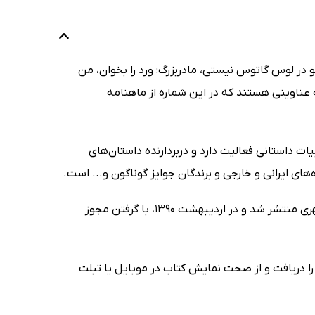
و در لوس گاتوس نیستی، مادربزرگ: ورد را بخوان، من
 عناوینی هستند که در این شماره از ماهنامه
 داستانی فعالیت دارد و دربردارنده داستان‌های
ای ایرانی و خارجی و برندگان جوایز گوناگون و... است.
نخستین نسخه این مجله در تیرماه 1389 با تیتر ویژه‌نامهٔ داستان خردنامه همشهری منتشر شد و در اردیبهشت 1390، با گرفتن مجوز
ید، نسخه نمونه را دریافت و از صحت نمایش کتاب در موبایل یا تبلت