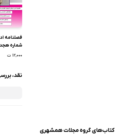
دیونامه: آز
فصلنامه اد
شماره هجده
1403
۱۲,۰۰۰ ت
نقد، بررسی 
کتاب‌های گروه مجلات همشهری