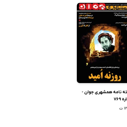
ه نامه همشهری جوان -
 769
 ت