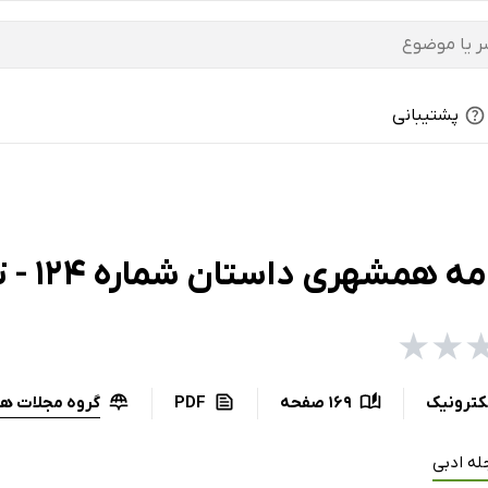
پشتیبانی
 همشهری داستان شماره 124 - تیر 1400
★
★
گروه مجلات ه
کترونیک
169 صفحه
PDF
له ادبی