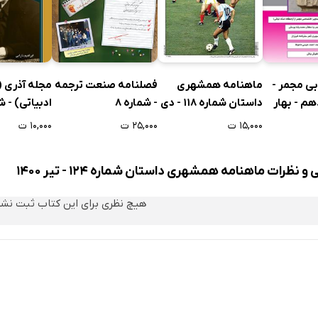
ی سپهسالار / بابک توانایی
ماهنامه همشهری
فصلنامه صنعت ترجمه
مجله آذری (
بی مجمر -
داستان شماره 118 - دی
- شماره 8
ادبیاتی) - شم
م - بهار
1399
۱۵,۰۰۰ ت
۲۵,۰۰۰ ت
۱۰,۰۰۰ ت
و نظرات ماهنامه همشهری داستان شماره 124 - تیر 1400
هیچ نظری برای این کتاب ثبت نش