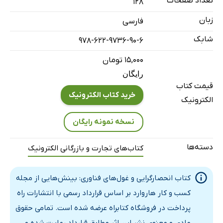
تعداد صفحات
128
رده خارج کرد
زبان
فارسی
8. کدام برندهای مشتری‌محور بزرگ می‌توانند در یک اقتصاد
شابک
978-622-9736-90-6
دیجیتال رقابت کنند؟
۱۵,۰۰۰ تومان
9. طراحی یک استراتژی در عصر غول‌ها
رایگان
10. چه کسی در میدان اینترنت صنعتی برنده خواهد بود؟
قیمت کتاب
11. فروشگاه‌های خواربارفروشی کوچک در برابر آمازون چه‌کار
خرید کتاب الکترونیک
الکترونیک
کنند؟
نسخه نمونه رایگان
دسته‌ها
کتاب‌های تجارت و بازرگانی الکترونیک
کتاب انحصارگرایی و غول‌های فناوری: بینش‌هایی از مجله
کسب و کار هاروارد بر اساس قرارداد رسمی با انتشارات راه
پرداخت در فروشگاه کتابراه عرضه شده است. تمامی حقوق