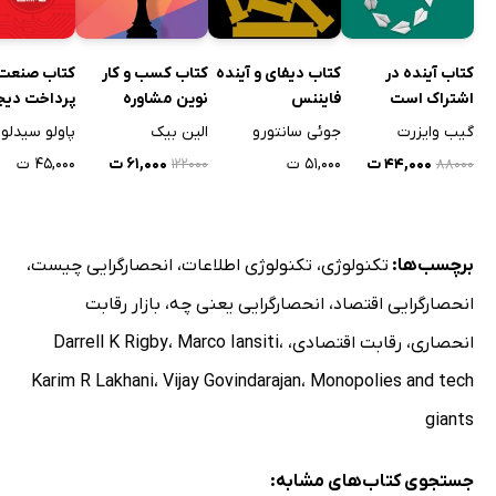
کتاب آینده در
کتاب دیفای و آینده
کتاب کسب و کار
کتاب صنعت
اشتراک است
فایننس
نوین مشاوره
پرداخت دیج
گیب وایزرت
جوئی سانتورو
الین بیک
پاولو سیدلو
۴۴,۰۰۰ ت
۵۱,۰۰۰ ت
۶۱,۰۰۰ ت
۴۵,۰۰۰ ت
۱۲۲۰۰۰
۸۸۰۰۰
برچسب‌ها:
تکنولوژی
،
تکنولوژی اطلاعات
،
انحصارگرایی چیست
،
انحصارگرایی اقتصاد
،
انحصارگرایی یعنی چه
،
بازار رقابت
انحصاری
،
رقابت اقتصادی
،
،
Marco Iansiti
،
Darrell K Rigby
Karim R Lakhani
،
Vijay Govindarajan
،
Monopolies and tech
giants
جستجوی کتاب‌های مشابه: