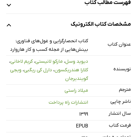
فهرست مطالب کتاب
[یادداشت ناشر]
مشخصات کتاب الکترونیک
مقدمه
چگونه می‌توان با غول‌های سلطه بر جهان رقابت کرد؟
کتاب انحصارگرایی و غول‌های فناوری:
عنوان کتاب
1. مدیریت اقتصاد کانونی
بینش‌هایی از مجله کسب و کار هاروارد
2. آیا عدم رقابت اقتصاد آمریکا را فلج می‌کند؟
دیوید وسل
،
مارکو لانیستی
،
کریم لاخانی
،
3. چرا نباید به تعدادی از شرکت‌های فناوری اجازه دهیم بر
نویسنده
کلارا هندریکسون
،
دارل کی ریگبی
،
ویجی
داده‌های ما انحصار داشته باشند
گویندیرجان
4. اقدامات ضدانحصاری ایالات ‌متحده در آینده باید چگونه
مترجم
میلاد راستی
باشد؟
ناشر چاپی
انتشارات راه پرداخت
5. فیس‌بوک را تجزیه نکنید، قوانین سخت‌گیرانه‌تری وضع کنید
سال انتشار
۱۳۹۹
6. چرا تنظیم مقررات بیشتر برای شرکت‌های فناوری ایالات
فرمت کتاب
‌متحده نتیجه عکس می‌دهد
EPUB
7. معامله آمازون و هول‌فودز برنامه‌های سایر خرده‌فروشان را از