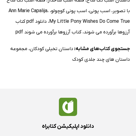
داستان اسب تک شاخ
،
قصه اسب شاخدار
،
قصه اسب تک شاخ
با تصویر
،
اسب پونی
،
اسب پونی کوچولو
،
،
Ann Marie Capalija
My Little Pony Wishes Do Come True
،
دانلود pdf کتاب
آرزوها برآورده می شوند
،
کتاب آرزوها برآورده می شوند pdf
جستجوی کتاب‌های مشابه:
داستان تخیلی کودکان
،
مجموعه
داستان های چند جلدی کودک
دانلود اپلیکیشن کتابراه