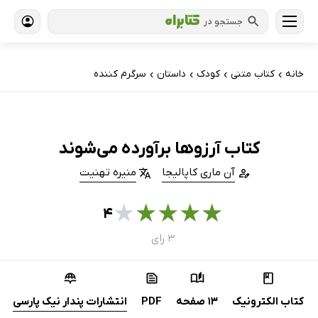
جستجو در
خانه
کتاب‌ متنی
کودک
داستان
سرگرم کننده
›
›
›
›
کتاب آرزوها برآورده می‌شوند
آن ماری کاپالیجا
منیره تهنیت
★
★
★
★
★
۴
۳ رای
کتاب الکترونیک
13 صفحه
PDF
انتشارات پندار نیک پارسی