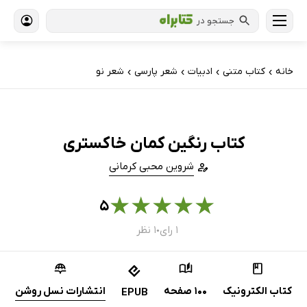
جستجو در
خانه
کتاب‌ متنی
ادبیات
شعر پارسی
شعر نو
›
›
›
›
کتاب رنگین کمان خاکستری
شروین محبی کرمانی
★
★
★
★
★
۵
۱ رای
۱ نظر
●
کتاب الکترونیک
100 صفحه
انتشارات نسل روشن
EPUB