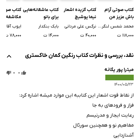
کتاب گزیده اشعار
کتاب صوتی آرام
کتاب عاشقانه‌هایی
کتاب صوتی
نیما یوشیج
باش عزیز من
برای بانو
مکاشفه مو
نرگس علی مردانی
محمد شمس لنگرودی
بابک بنکدار
ایوب آقاخانی
۴۰,۰۰۰ ت
۱۱۸,۰۰۰ ت
۱۴,۰۰۰ ت
۷۸,۰۰۰ ت
نقد، بررسی و نظرات کتاب رنگین کمان خاکستری
میترا پور یگانه
0
0
۱۴۰۰/۰۵/۲۳
از نقاط قوت اشعار این کتاببه این موارد میشه اشاره کرد:
فراز و فرودهای به جا
رعایت ایجاز و مدرنیسم
مفاهیم نو و همچنین سورئال
آشنازدایی