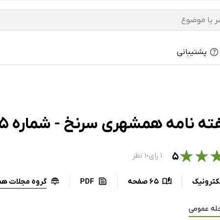
پشتیبانی
نامه همشهری سرنخ - شماره 375 (ویژه نوروز 1400)
★
★
۵
۱ رای
۱ نظر
●
گروه مجلات ه
کترونیک
65 صفحه
PDF
له عمومی