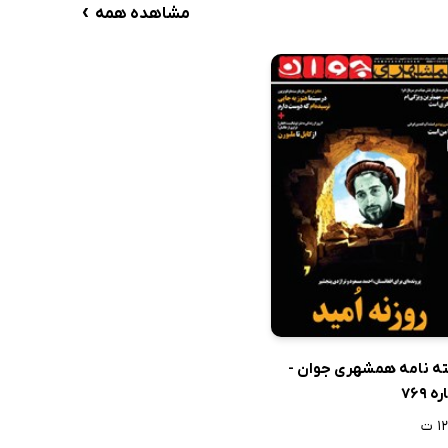
›
مشاهده همه
ه نامه همشهری جوان -
 769
 ت