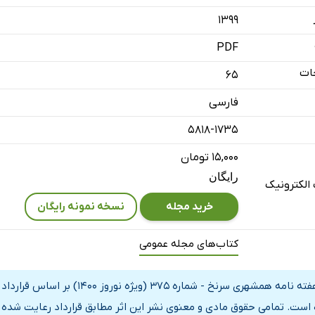
که فراموش نمی‌شود
۱۳۹۹
و نویدبخش 1399
PDF
ات
65
فارسی
5818-1735
۱۵,۰۰۰ تومان
رایگان
الکترونیک
خرید مجله
نسخه نمونه رایگان
کتاب‌های مجله عمومی
دو هفته نامه همشهری سرنخ - شما
است. تمامی حقوق مادی و معنوی نشر این اثر مطابق قرارداد رعایت شده و