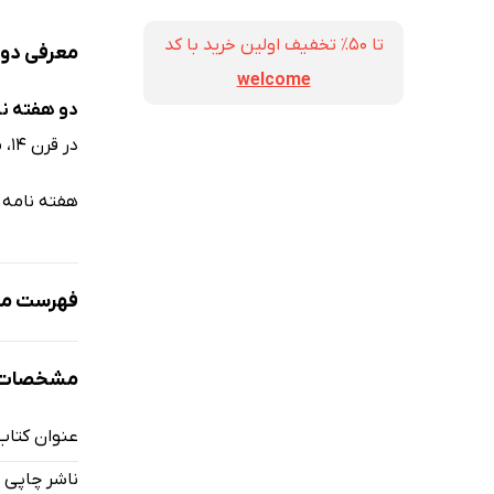
تا ۵۰٪ تخفیف اولین خرید با کد
معرفی دو هفته
welcome
دو هفته نامه هم
در قرن 14، معروف‌ترین خونریزان تاریخ و... از جمله عناوینی هستند که در این شماره از مجله می‌خوانید.
هفته نامه 
فهرست مط
همه چیزهایی
مشخصات ک
معروف‌ترین 
رخدادها و رو
عنوان کتاب
قرن ما قرنی
ناشر چاپی