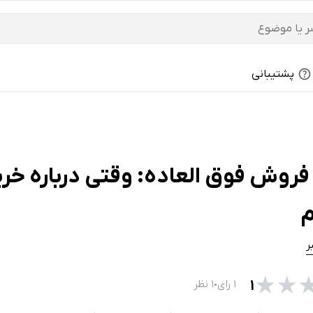
پشتیبانی
روش فوق العاده: وقتی درباره خری
م
ر
★
★
۱
۱ رای
۱ نظر
●