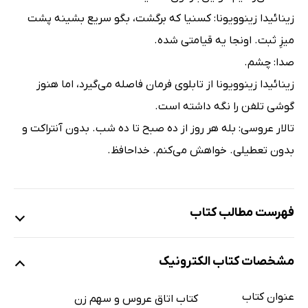
زینائیدا زینوویونا: کسنیا که برگشت، بگو سریع بشینه پشت
میزِ ثبت. اونجا یه قیامتی شده.
صدا: چشم.
زینائیدا زینوویونا از تابلوی فرمان فاصله می‌گیرد، اما هنوز
گوشی تلفن را نگه داشته است.
تالار عروسی: بله هر روز از ده ‌صبح تا ده شب. بدون آنتراکت و
بدون تعطیلی. خواهش می‌کنم. خداحافظ.
فهرست مطالب کتاب
اتاق عروس
مشخصات کتاب الکترونیک
پردۀ اول
پردۀ دوم
عنوان کتاب
کتاب اتاق عروس و سهم زن