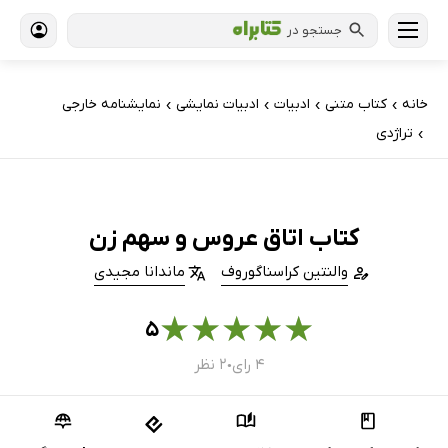
جستجو در
خانه
کتاب‌ متنی
ادبیات
ادبیات نمایشی
نمایشنامه خارجی
›
›
›
›
تراژدی
›
کتاب اتاق عروس و سهم زن
والنتین کراسناگوروف
ماندانا مجیدی
★
★
★
★
★
۵
۴ رای
۲ نظر
●