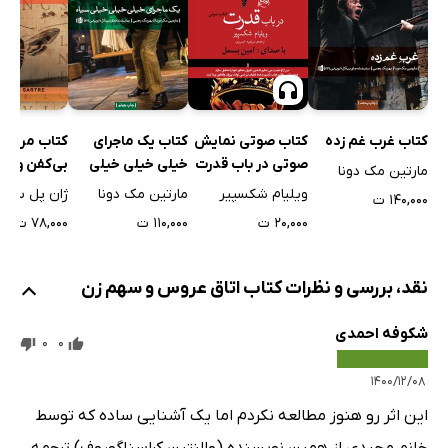
کتاب غرب غم زده
کتاب صوتی نمایش
کتاب یک ماجرای
کتاب مرده‌
صوتی در باب قدرت
خیلی خیلی خیلی
بی‌کفن و دف
مارتین مک دونا
سیاه
همراه نمای
ویلیام شکسپیر
مارتین مک دونا
ژان پل سارتر
۱۴۰,۰۰۰ ت
خلوتگاه
۲۰,۰۰۰ ت
۱۱۰,۰۰۰ ت
۷۸,۰۰۰ ت
نقد، بررسی و نظرات کتاب اتاق عروس و سهم زن
شکوفه احمدی
0
0
۱۴۰۰/۱۲/۰۸
این اثر رو هنوز مطالعه نکردم اما یک آشنایی ساده که توسط
خانم مجیدی از همین نویسنده (والنتین کراسناگوروف) ترجمه