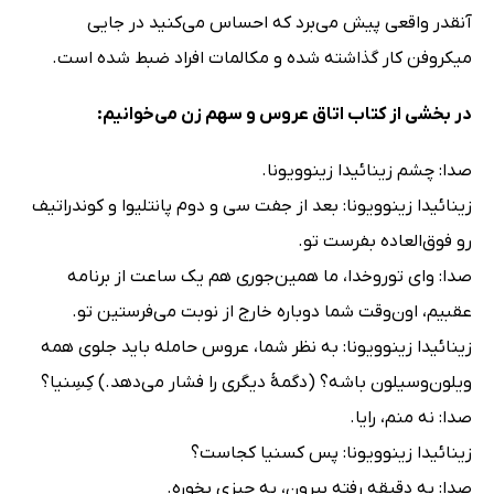
آنقدر واقعی پیش می‌برد که احساس می‌کنید در جایی
میکروفن کار گذاشته شده و مکالمات افراد ضبط شده است.
در بخشی از کتاب اتاق عروس و سهم زن می‌خوانیم:
صدا: چشم زینائیدا زینوویونا.
زینائیدا زینوویونا: بعد از جفت سی‌ و ‌دوم پانتلیوا و کوندراتیف
رو فوق‌العاده بفرست تو.
صدا: وای توروخدا، ما همین‌جوری هم یک ساعت از برنامه
عقبیم، اون‌وقت شما دوباره خارج از نوبت می‌فرستین تو.
زینائیدا زینوویونا: به ‌نظر شما، عروس حامله باید جلوی همه
ویلون‌وسیلون باشه؟ (دگمۀ دیگری را فشار می‌دهد.) کِسِنیا؟
صدا: نه منم، رایا.
زینائیدا زینوویونا: پس کسنیا کجاست؟
صدا: یه دقیقه رفته بیرون، یه چیزی بخوره.