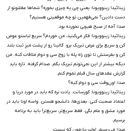
زینائیدا زینوویونا: یعنی چی یه چیزی بخوره؟ شماها عقلتونو از
دست دادین؟ نمی‌فهمین تو چه موقعیتی هستیم؟
صدا: آخه از صبح هیچی نخورده بود.
زینائیدا زینوویونا: فکر می‌کنید، من خوردم؟ سریع لباستو عوض
کن و سریع برای عرض تبریک برو. گالینا رو از پشت میزِ ثبت بلند
کن و بفرستش تا توی راه ‌پله با زوج سی ‌و‌ دوم ملاقات کنه. من
دیگه بیشتر از این نمی‌تونم تبریک بگم. صدام گرفته. تازه باید
گزارش عقدهای سال قبلم تموم کنم.
صدا: اون‌وقت سی ‌و‌ دوم کیه؟
زینائیدا زینوویونا: کورسانت. یادت نره که باید در مورد دریا و
اعتماد صحبت کنی. بعدی‌ها، دانشجو هستن. واسه اونا باید در
مورد عشق و علم بگی. فقط سریع‌تر، سریع‌تر! باید به برنامه
برسیم.
صدا: می‌رسیم. اولین‌بارمون که نیست.