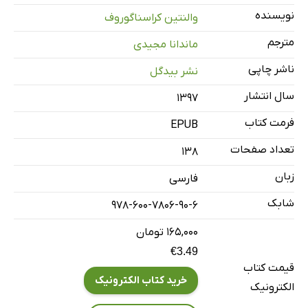
سهم زن
نویسنده
والنتین کراسناگوروف
یادداشت نویسنده بر چاپ کتاب در ایران
مترجم
ماندانا مجیدی
ناشر چاپی
نشر بیدگل
سال انتشار
۱۳۹۷
فرمت کتاب
EPUB
تعداد صفحات
138
زبان
فارسی
شابک
978-600-7806-90-6
۱۶۵,۰۰۰ تومان
€3.49
قیمت کتاب
خرید کتاب الکترونیک
الکترونیک