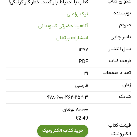
عنوان کتاب
کتاب با احتیاط باز کنید. خطر گاز گرفتگی!
نویسنده
نیک براملی
مترجم
آناهیتا حضرتی کیاوندانی
ناشر چاپی
انتشارات پرتقال
سال انتشار
۱۳۹۷
فرمت کتاب
PDF
تعداد صفحات
31
زبان
فارسی
شابک
978-600-462-252-3
۸۰,۰۰۰ تومان
€2.49
قیمت کتاب
خرید کتاب الکترونیک
الکترونیک