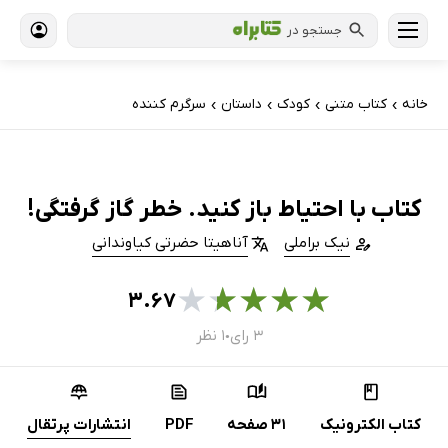
جستجو در
خانه
کتاب‌ متنی
کودک
داستان
سرگرم کننده
›
›
›
›
کتاب با احتیاط باز کنید. خطر گاز گرفتگی!
نیک براملی
آناهیتا حضرتی کیاوندانی
★
★
★
★
★
۳.۶۷
۳ رای
۱ نظر
●
کتاب الکترونیک
31 صفحه
PDF
انتشارات پرتقال