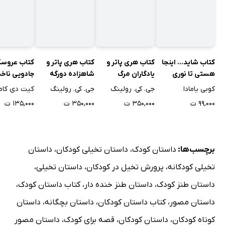
کتاب شاید... اینجا
کتاب هری پاتر و
کتاب هری پاتر و
کتاب عروسک
هستی تا نوری
یادگاران مرگ
شاهزاده دورگه
جادویی ناخد
بتابانی
کوبی یامادا
جی. کی. رولینگ
جی. کی. رولینگ
کیت دی کام
۹۹,۰۰۰ ت
۳۵۰,۰۰۰ ت
۳۵۰,۰۰۰ ت
۱۳۵,۰۰۰ ت
برچسب‌ها:
داستان کودک
،
داستان تخیلی کودکان
،
داستان
تخیلی کودکانه
،
پرورش تخیل در کودکان
،
داستان تخیلی
،
داستان طنز کودک
،
داستان طنز خنده دار
،
کتاب داستان کودک
،
داستان مصور
،
کتاب داستان کودکان
،
داستان بچگانه
،
داستان
کوتاه کودکان
،
داستان کودکان
،
قصه برای کودک
،
داستان مصور