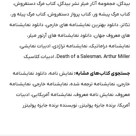
بیدگل
،
مجموعه آثار میلر نشر بیدگل
،
کتاب مرگ دستفروش
،
کتاب مرگ پیشه ور
،
کتاب پرواز دستفروش
،
کتاب مرگ پیله ور
،
تئاتر
،
دانلود بهترین نمایشنامه های خارجی
،
دانلود نمایشنامه
های معروف جهان
،
دانلود نمایشنامه های آرتور میلر
،
نمایشنامه دراماتیک
،
نمایشنامه تراژدی
،
ادبیات نمایشی
،
Arthur Miller
،
Death of a Salesman
،
ادبیات کلاسیک
جستجوی کتاب‌های مشابه:
نمایش نامه
،
دانلود نمایشنامه
خارجی
،
نمایشنامه ترجمه شده
،
نمایشنامه خارجی
،
نمایشنامه
معروف
،
نمایش نامه معروف
،
نمایشنامه آمریکایی
،
ادبیات
آمریکا
،
برنده جایزه پولیتزر
،
نویسنده برنده جایزه پولیتزر