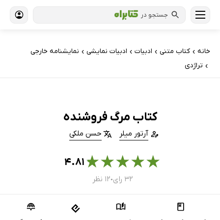
جستجو در
خانه
کتاب‌ متنی
ادبیات
ادبیات نمایشی
نمایشنامه خارجی
›
›
›
›
تراژدی
›
کتاب مرگ فروشنده
آرتور میلر
حسن ملکی
★
★
★
★
★
۴.۸۱
۳۲ رای
۱۲ نظر
●