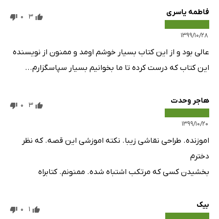
فاطمه یاسری
0
3
۱۳۹۹/۱۰/۲۸
عالی بود و از این کتاب بسیار خوشم اومد و ممنون از نویسنده
این کتاب که درست کرده تا ما بخوانیم بسیار سپاسگزارم...
هاجر وحدت
0
3
۱۳۹۹/۱۰/۲۰
اموزنده. طراحی نقاشی زیبا. نکته اموزشی این قصه. که نظر
دخترم
بخشیدن کسی که مرتکب اشتباه شده. ممنونم. کتابراه
بیک
0
1