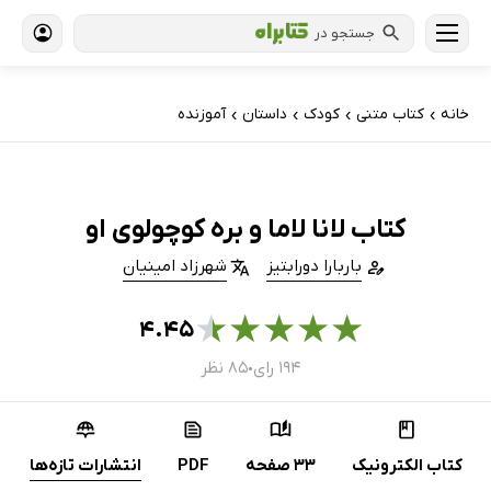
جستجو در
خانه
کتاب‌ متنی
کودک
داستان
آموزنده
›
›
›
›
کتاب لانا لاما و بره کوچولوی او
باربارا دورابتیز
شهرزاد امینیان
★
★
★
★
★
۴.۴۵
۱۹۴ رای
۸۵ نظر
●
کتاب الکترونیک
33 صفحه
PDF
انتشارات تازه‌ها