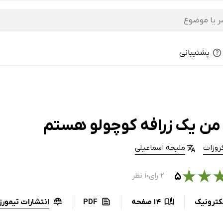
پشتیبانی
من یک زرافه کوچولو هستم
کروزات
ملیحه اسماعیلی
★
★
۵
۲ رای
۱ نظر
●
انتشارات تیمورز
کترونیک
14 صفحه
PDF