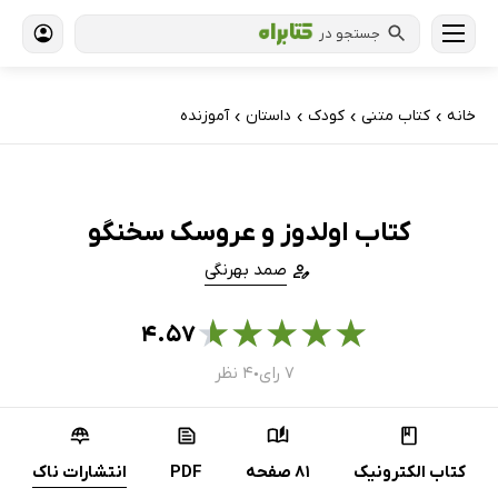
جستجو در
خانه
کتاب‌ متنی
کودک
داستان
آموزنده
›
›
›
›
کتاب اولدوز و عروسک سخنگو
صمد بهرنگی
★
★
★
★
★
۴.۵۷
۷ رای
۴ نظر
●
کتاب الکترونیک
81 صفحه
PDF
انتشارات ناک