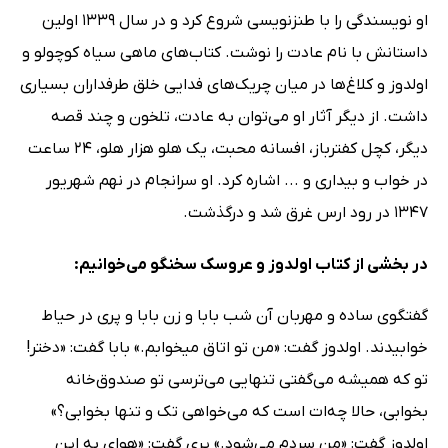
او نویسندگی را با طنزنویسی شروع کرد و در سال 1339 اولین
داستانش با نام عادت را نوشت. کتاب‌های ماهی سیاه کوچولو و
اولدوز و کلاغ‌ها در میان چریک‌های فدایی خلق طرفداران بسیاری
داشت. از دیگر آثار او می‌توان به عادت، تلخون و چند قصه
دیگر، کچل کفترباز، افسانه محبت، یک هلو هزار هلو، 24 ساعت
در خواب و بیداری و ... اشاره کرد. او سرانجام در نهم شهریور
1347 در رود ارس غرق شد و درگذشت.
در بخشی از کتاب اولدوز و عروسک سخنگو می‌خوانیم:
گفتگوی ساده و مهربان آن شب بابا و زن بابا و پری در حیاط
خوابیدند. اولدوز گفت: «من تو اتاق میخوابم.» بابا گفت: «دختر!
تو که همیشه می‌گفتی تنهایی می‌ترسی تو صندوق‌خانه
بخوابی، حالا چه‌ات است که می‌خواهی تک و تنها بخوابی؟»
اولدوز گفت: «من سردم می‌شود.» پری گفت: «هوای به این