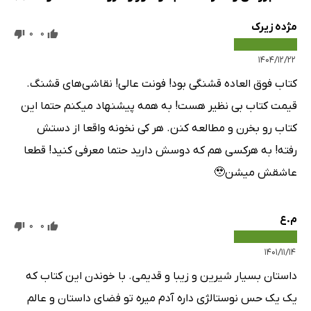
مژده زیرک
0
0
۱۴۰۴/۱۲/۲۲
کتاب فوق العاده قشنگی بود! فونت عالی! نقاشی‌های قشنگ.
قیمت کتاب بی نظیر هست! به همه پیشنهاد میکنم حتما این
کتاب رو بخرن و مطالعه کنن. هر کی نخونه واقعا از دستش
رفته! به هرکسی هم که دوسش دارید حتما معرفی کنید! قطعا
عاشقش میشن🥹
م.ع
0
0
۱۴۰۱/۱۱/۱۴
داستان بسیار شیرین و زیبا و قدیمی. با خوندن این کتاب که
یک یک حس نوستالژی داره آدم میره تو فضای داستان و عالم