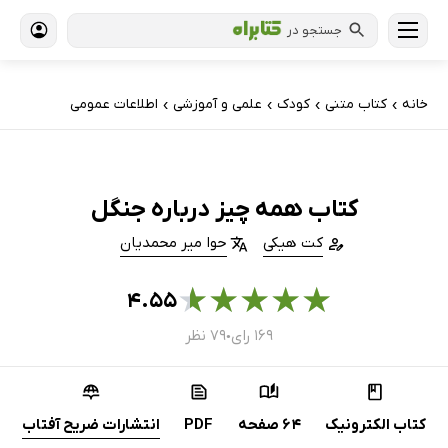
جستجو در
خانه
کتاب‌ متنی
کودک
علمی و آموزشی
اطلاعات عمومی
›
›
›
›
کتاب همه چیز درباره جنگل
کت هیکی
حوا میر محمدیان
★
★
★
★
★
۴.۵۵
۱۶۹ رای
۷۹ نظر
●
کتاب الکترونیک
64 صفحه
PDF
انتشارات ضریح آفتاب