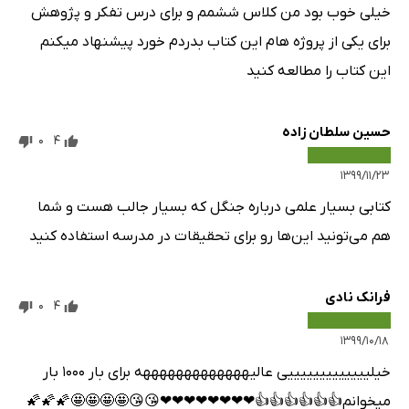
خیلی خوب بود من کلاس ششمم و برای درس تفکر و پژوهش
برای یکی از پروژه هام این کتاب بدردم خورد پیشنهاد میکنم
این کتاب را مطالعه کنید
حسین سلطان زاده
0
4
۱۳۹۹/۱۱/۲۳
کتابی بسیار علمی درباره جنگل که بسیار جالب هست و شما
هم می‌تونید این‌ها رو برای تحقیقات در مدرسه استفاده کنید
فرانک نادی
0
4
۱۳۹۹/۱۰/۱۸
خیلیییییییییییییی عالیهههههههههههههه برای بار ۱۰۰۰ بار
میخوانم👍👍👍👍👍👍❤❤❤❤❤❤❤❤😘😘🤩🤩🤩🤩🌠🌠🌠