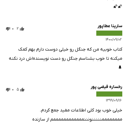
🌠🌠
سارینا عطاپور
0
2
۱۴۰۰/۰۹/۰۲
کتاب خوبیه من که جنگل رو خیلی دوست دارم بهم کمک
میکنه تا خوب بشناسم جنگل رو دست نویسنده‌اش درد نکنه
🌲
رخساره فیضی پور
0
5
۱۳۹۹/۰۹/۱۶
خیلی خوب بود کلی اطلاعات مفید جمع کردم.
ممممممممنننننونننممممممممممممم از سازنده