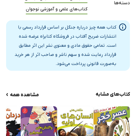
دسته‌ها
کتاب‌های علمی و آموزشی نوجوان
مهاجرت
صداهای جنگل
کتاب همه چیز درباره جنگل بر اساس قرارداد رسمی با
پیاده روی در جنگل
انتشارات ضریح آفتاب در فروشگاه کتابراه عرضه شده
پارک ملی گرند تتون
است. تمامی حقوق مادی و معنوی نشر این اثر مطابق
آتش‌سوزی‌های جنگل
قرارداد رعایت شده و سهم ناشر و صاحب اثر از هر خرید
جنگل‌زدایی و حفظ منابع طبیعی
به‌صورت قانونی پرداخت می‌شود.
دیدار با متخصص
حقایق و آمار ارقام
واژگان
›
کتاب‌های مشابه
مشاهده همه
آزمون