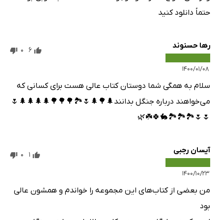
حتماً دانلود کنید
رها حسنوند
0
6
۱۴۰۰/۰۱/۰۸
سلام به همگی شما دوستان کتاب عالی هست برای کسانی که
می‌خواهند درباره جنگل بدانند🌲🌳🌲🌷🏞️🌳🌳🌳🌲🌲🌲🌲🌷
🌷🌷🏞️🏞️🏞️🐇🍀☘️🌿
آیسان رجبی
0
1
۱۴۰۰/۱۰/۲۳
من بعضی از کتاب‌های این مجموعه را خواندم و همشون عالی
بود