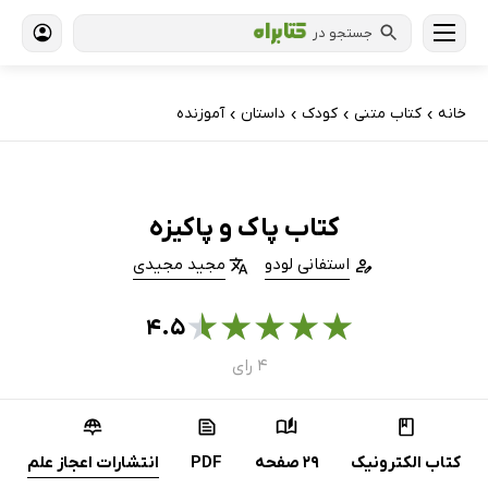
جستجو در
خانه
کتاب‌ متنی
کودک
داستان
آموزنده
›
›
›
›
کتاب پاک و پاکیزه
استفانی لودو
مجید مجیدی
★
★
★
★
★
۴.۵
۴ رای
کتاب الکترونیک
29 صفحه
PDF
انتشارات اعجاز علم