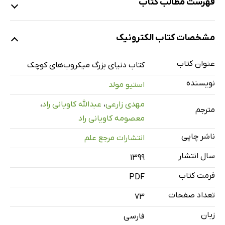
فهرست مطالب کتاب
مقدمه
مشخصات کتاب الکترونیک
میکروب چیست؟
دیدن باور کردن است
عنوان کتاب
کتاب دنیای بزرگ میکروب‌های کوچک
همه چیز درباره سلول‌ها
نویسنده
استیو مولد
باکتری چیست؟
مهدی زارعی
،
عبدالله کاویانی راد
،
رشد و تقسیم
مترجم
معصومه کاویانی راد
در دنیا کجاست؟
ناشر چاپی
انتشارات مرجع علم
آیا یک ماهی مرکب می‌تواند بدرخشد؟
سال انتشار
در بدن شما
۱۳۹۹
باکتری‌های بد
فرمت کتاب
PDF
سیستم دفاعی بدن شما
تعداد صفحات
73
داستان آنتی‌بیوتیک‌ها
زبان
فارسی
باکتری‌های ابرقدرت