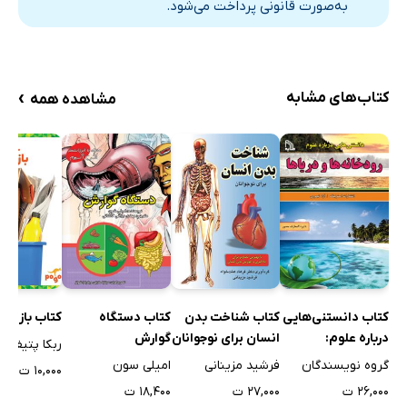
به‌صورت قانونی پرداخت می‌شود.
آرکئا چیست؟
جانوران کوچک
جدول زمانی میکروبیولوژی
›
کتاب‌های مشابه
مشاهده همه
واژه‌نامه
کتاب شناخت بدن
کتاب بازیاف
کتاب دانستنی‌هایی
کتاب دستگاه
انسان برای نوجوانان
درباره علوم:
گوارش
ربکا پتیفورد
رودخانه‌ها و دریاها
فرشید مزینانی
گروه نویسندگان
امیلی سون
۱۰,۰۰۰ ت
۲۷,۰۰۰ ت
۲۶,۰۰۰ ت
۱۸,۴۰۰ ت