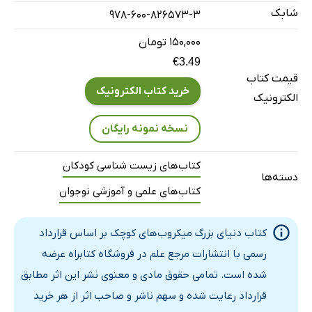
شابک
978-600-826573-3
باکتری کارگزار
ویروس چیست؟
۱۵۰,۰۰۰ تومان
سرماخوردگی
€3.49
قیمت کتاب
مبارزه با ویروس‌ها
خرید کتاب الکترونیک
الکترونیک
حقه‌های مرگبار
ویروس‌های گیاهی
نسخه نمونه رایگان
قارچ چیست؟
کتاب‌های زیست شناسی کودکان
کپک‌های بزرگ
دسته‌ها
کتاب‌های علمی و آموزشی نوجوان
رشد و انتشار
آشپزی‌های کوچک
کتاب دنیای بزرگ میکروب‌های کوچک بر اساس قرارداد
مورچه‌های زامبی!
رسمی با انتشارات مرجع علم در فروشگاه کتابراه عرضه
جلبک چیست؟
شده است. تمامی حقوق مادی و معنوی نشر این اثر مطابق
رشد سبز
قرارداد رعایت شده و سهم ناشر و صاحب اثر از هر خرید
پروتوزوئر چیست؟