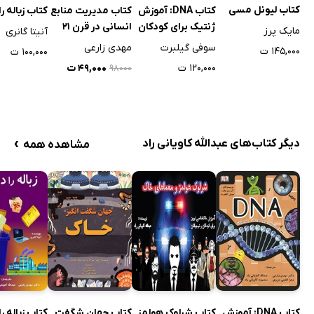
کتاب لیونل مسی
کتاب DNA: آموزش
کتاب مدیریت منابع
کتاب زباله را
ژنتیک برای کودکان
انسانی در قرن 21
مایک پرز
آنیتا گانری
و نوجوانان
سوفی گیلبرت
مهدی زارعی
۱۴۵,۰۰۰ ت
۱۰۰,۰۰۰ ت
۱۲۰,۰۰۰ ت
۴۹,۰۰۰ ت
۹۸۰۰۰
›
دیگر کتاب‌های عبدالله کاویانی راد
مشاهده همه
کتاب DNA: آموزش
کتاب شرلوک هولمز
کتاب جهان شگفت
کتاب زباله را