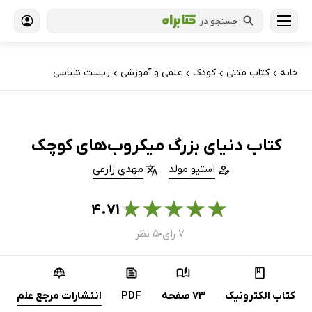
جستجو در
خانه
کتاب‌ متنی
کودک
علمی و آموزشی
زیست شناسی
›
›
›
›
کتاب دنیای بزرگ میکروب‌های کوچک
استیو مولد
مهدی زارعی
★
★
★
★
★
۴.۷۱
۷ رای
۵ نظر
●
کتاب الکترونیک
73 صفحه
PDF
انتشارات مرجع علم