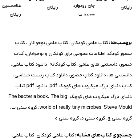
انگیزش
جان وودوارد
غلامحسین ز
رایگان
رایگان
۱۰۰,۰۰۰ ت
رایگان
برچسب‌ها:
کتاب علمی کودکان
،
کتاب علمی نوجوانان
،
کتاب
مصور کودک
،
اطلاعات عمومی برای کودکان و نوجوانان
،
کتاب
مصور
،
دانستنی های علمی
،
کتاب کودکانه
،
دانلود کتاب علمی
،
دانستنی ها
،
دانلود کتاب مصور
،
دانلود کتاب زیست شناسی
،
کتاب دنیای بزرگ میکروب های کوچک pdf
،
دانلود pdf کتاب
دنیای بزرگ میکروب های کوچک
،
The big
،
The bacteria book
Steve Mould
،
world of really tiny microbes
،
گروه سنی ب
،
گروه سنی ج
،
گروه سنی د
،
گروه سنی ه
جستجوی کتاب‌های مشابه:
کتاب علمی کودکان
،
کتاب علمی