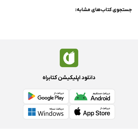
مبدا AIDA
جستجوی کتاب‌های مشابه:
استفاده ‌از مدل AIDA در بزرگراه‌ها
مدل AIDA در کارت پستال‌های ارسالی
مدل AIDA بزرگراه فوق العاده خود را پیدا کرد
گسترش AIDA در اینترنت توسط جف واکر
۱۰ سوال قبل از راه اندازی و شروع
مدل AIDA در اینستاگرام
بازاریابی از طریق محتوای تولید شده توسط کاربران
دانلود اپلیکیشن کتابراه
محتوای تولید شده توسط کاربر در وب سایت شما
انتشار مجدد (اشتراک گذاری) محتوای دیگران با کسب اجازه
ساخت عکس‌های چالشی
اقدامات عملی
قسمت 4: E = گسترش با تبلیغات و سرمایه گذاران
فصل 14: تبلیغات را در اینستاگرام شروع کنید