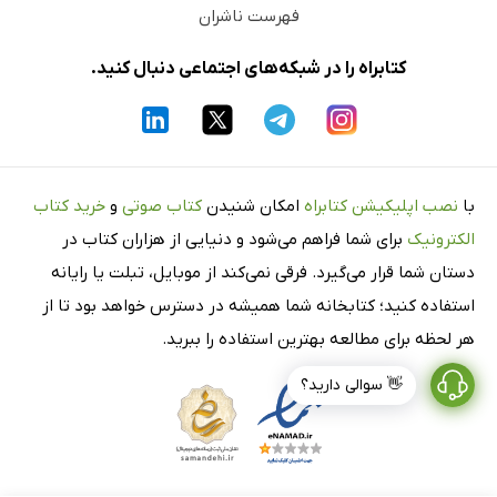
فهرست ناشران
دهید
۵ مزیت استفاده از آژانس‌های تبلیغاتی
کتابراه را در شبکه‌های اجتماعی دنبال کنید.
سه نوع آژانس تبلیغاتی اینستاگرام
ارزیابی و انتخاب آژانس تبلیغاتی
انواع مدل‌های قیمت‌گذاری در آژانس‌های تبلیغاتی
موفقیت آژانس را فعال کنید
با
نصب اپلیکیشن کتابراه
امکان شنیدن
کتاب صوتی
و
خرید کتاب
ارزیابی نتیجه آژانس‌های تبلیغاتی
الکترونیک
برای شما فراهم می‌شود و دنیایی از هزاران کتاب در
چالش ارزیابی موفقیت
دستان شما قرار می‌گیرد. فرقی نمی‌کند از موبایل، تبلت یا رایانه
مصاحبه با تیم fetch & funnel
استفاده کنید؛ کتابخانه شما همیشه در دسترس خواهد بود تا از
هر لحظه برای مطالعه بهترین استفاده را ببرید.
اقدامات عملی
فصل 16: کار با تأثیرگذاران را شروع کنید
👋 سوالی دارید؟
تعریف بازاریابی افراد تأثیرگذار
تفاوت بین تأثیرگذار رسانه‌های جمعی و تأثیرگذار شبکه‌های
اجتماعی