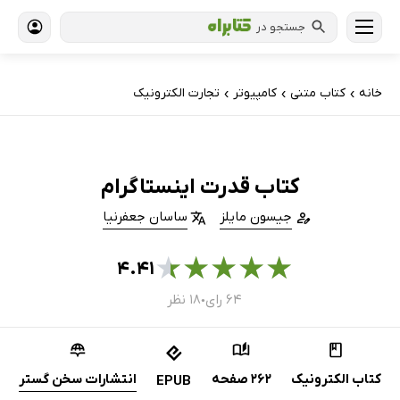
جستجو در
خانه
کتاب‌ متنی
کامپیوتر
تجارت الکترونیک
›
›
›
کتاب قدرت اینستاگرام
جیسون مایلز
ساسان جعفرنیا
★
★
★
★
★
۴.۴۱
۶۴ رای
۱۸ نظر
●
کتاب الکترونیک
262 صفحه
انتشارات سخن گستر
EPUB