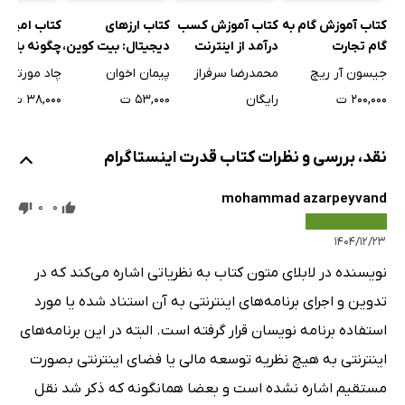
مدیریت تنظیمات بیزینس
کتاب آموزش گام به
کتاب آموزش کسب
کتاب ارزهای
کتاب امپراط
نسخه تحت وب پروفایل اینستاگرامی شما
گام تجارت
درآمد از اینترنت
دیجیتال: بیت کوین،
چگونه با طر
الکترونیک
بلاک‌چین و مفاهیم
اپلیکیشن پو
جیسون آر ریچ
محمدرضا سرفراز
پیمان اخوان
چاد مورتا
اقدام عملی
پایه
شویم
۲۰۰,۰۰۰ ت
رایگان
۵۳,۰۰۰ ت
۳۸,۰۰۰ ت
فصل 3: استادی در استوری و IGTV اینستاگرام
بررسی اجمالی استوری اینستاگرام
نقد، بررسی و نظرات کتاب قدرت اینستاگرام
محتوای کوتاه مدت چیست؟
مشاهده استوری‌ها
mohammad azarpeyvand
0
0
چه کاری می‌توانید با استوری انجام دهید؟
۱۴۰۴/۱۲/۲۳
دسترس به دوربین استوری شما
نویسنده در لابلای متون کتاب به نظریاتی اشاره می‌کند که در
استفاده از قابلیت‌های دوربین استوری
تدوین و اجرای برنامه‌های اینترنتی به آن استناد شده یا مورد
هایلایت استوری
استفاده برنامه نویسان قرار گرفته است. البته در این برنامه‌های
IGTV چیست و چگونه می‌توان آن را تنظیم کرد؟
اینترنتی به هیچ نظریه توسعه مالی یا فضای اینترنتی بصورت
مشخصات ویدیو IGTV
مستقیم اشاره نشده است و بعضا همانگونه که ذکر شد نقل
چگونه کانال IGTV ایجاد کنم؟