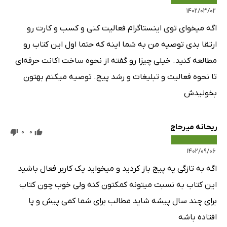
بحث مهم جایگذاری
۱۴۰۲/۰۳/۰۲
به اشتراک‌گذاری بپیوندید
اگه میخوای توی اینستاگرام فعالیت کنی و کسب و کارت رو
داستان‌های هشداردهنده
ارتقا بدی توصیه من به شما اینه که حتما اول این کتاب رو
هشتگ بایدها و نبایدها
مطالعه کنید. خیلی چیزا رو گفته از نحوه ساخت اکانت حرفه‌ای
بایدهای هشتگ
تا نحوه فعالیت و تبلیغات و رشد پیج. توصیه میکنم بهتون
نبایدهای هشتگ
بخونیدش
اقدامات عملی
فصل 5: اقدام جانبی برای پیج‌های غیرانتفاعی، بازاریابان محلی
ریحانه میرحاج
0
0
و ارائه‌دهندگان خدمات در اینستاگرام
۱۴۰۲/۰۹/۰۶
بازاریابی غیرانتفاعی در اینستاگرام
اگه به تازگی یه پیج باز کردید و میخواید یک کاربر فعال باشید
بازاریابی محلی با اینستاگرام
این کتاب به نسبت میتونه کمکتون کنه ولی خوب چون کتاب
روش قدیمی در مقابل روش جدید
برای چند سال پیشه شاید مطالب برای شما کمی پیش و پا
بازاریابی سرویس و خدمات در اینستاگرام
افتاده باشه
اقدامات عملی