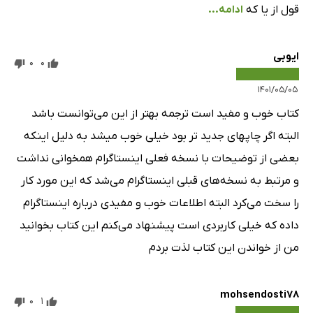
قول از یا که
ادامه...
چگونه می‌توانم فیلم‌ها را به IGTV اضافه کنم؟
با چه فرمتی باید IGTV درست کنم؟
ایوبی
آپلود فیلم‌های افقی به IGTV
0
0
اقدامات عملی
۱۴۰۱/۰۵/۰۵
فصل 4: استادی در هشتگ‌ها
کتاب خوب و مفید است ترجمه بهتر از این می‌توانست باشد
هشتگ‌ها از کجا آمده‌اند؟
البته اگر چاپهای جدید تر بود خیلی خوب میشد به دلیل اینکه
نحوه استفاده اینستاگرام از هشتگ
بعضی از توضیحات با نسخه فعلی اینستاگرام همخوانی نداشت
نکته استراتژی بازاریابی – هشتگ‌هایی که شما می‌توانید آن‌ها
و مرتبط به نسخه‌های قبلی اینستاگرام می‌شد که این مورد کار
را تحت کنترل در بیاورید
را سخت می‌کرد البته اطلاعات خوب و مفیدی درباره اینستاگرام
روش استفاده از هشتگ‌ها
داده که خیلی کاربردی است پیشنهاد می‌کنم این کتاب بخوانید
ایجاد هشتگ خاص خودتان
من از خواندن این کتاب لذت بردم
تحقیق در مورد کلمات در حال رشد در بازار هدف
ذخیره و چسباندن هشتگ‌ها
mohsendosti78
0
1
پیدا کردن مشتریان بالقوه با استفاده از هشتگ‌ها