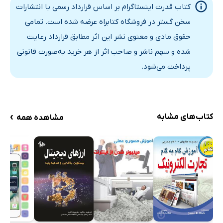
کتاب قدرت اینستاگرام بر اساس قرارداد رسمی با انتشارات
تبدیل اکانت شخصی اینستاگرام به اکانت بیزیس
سخن گستر در فروشگاه کتابراه عرضه شده است. تمامی
قهرمانان خود را پیدا کنید
حقوق مادی و معنوی نشر این اثر مطابق قرارداد رعایت
فصل 2: تسلط بر عملکرد اساسی اینستاگرام
شده و سهم ناشر و صاحب اثر از هر خرید به‌صورت قانونی
سه راه انتشار محتوا در اینستاگرام
پرداخت می‌شود.
نمایش مشخصات عمومی عملکرد
صفحه اصلی یا خانه – feed
جستجو
›
کتاب‌های مشابه
مشاهده همه
تصاویر محبوب در قسمت جستجوگر (Tab Explore)
روش‌های دیگر استفاده از قسمت جستجو
دوربین
اصلاح تصویر شما
عنوان و متا دیتا
اعلان
پروفایل