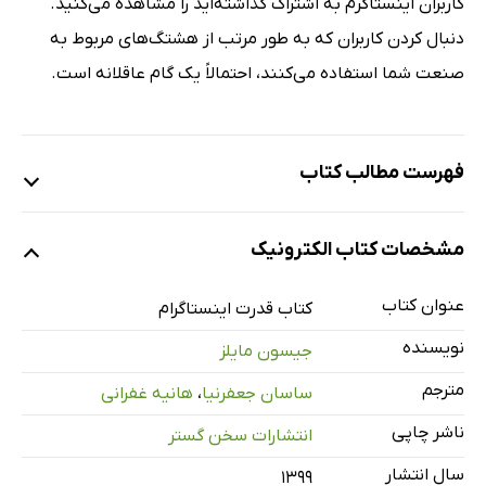
کاربران اینستاگرم به اشتراک گذاشته‌اید را مشاهده می‌کنید.
دنبال کردن کاربران که به طور مرتب از هشتگ‌های مربوط به
صنعت شما استفاده می‌کنند، احتمالاً یک گام عاقلانه است.
فهرست مطالب کتاب
پیشگفتار مترجمین
مشخصات کتاب الکترونیک
مقدمه
قبیله شما در اینستاگرام است
عنوان کتاب
کتاب قدرت اینستاگرام
دیگران را قضاوت نکنید
نویسنده
جیسون مایلز
قبیله خود را در اینستاگرام پیدا کنید
مترجم
ساسان جعفرنیا
،
هانیه غفرانی
راهنمای چارچوب قدرت (POWER)
ناشر چاپی
انتشارات سخن گستر
سفر نامطلوب که ما را امروز با هم متحد کرد
قسمت 1: آمادگی برای موفقیت
سال انتشار
۱۳۹۹