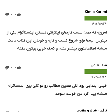
قسمت 2: O = سازماندهی پیام
Kimia Karimi
فصل 6: برنامه تولید محتوای خود را ایجاد کنید
0
0
چارچوب مرحله اول: مضامین خود را روشن کنید
۱۴۰۲/۰۶/۲۴
مضامین نمونه
امروزه که همه سمت کارهای اینترنتی هستن اینستاگرام یکی از
20 مضمون مطلوب
بهترین اپ‌ها برای شروع کسب و کاره و خوندن این کتاب باعث
چارچوب مرحله دوم: سبک تصویری خود را واضح کنید
میشه اطلاعاتتون بیشتر بشه و کمک خوبی بهتون بکنه
منبع مهارت عکاسی
منبع مهارت فیلمبرداری
مینا غلامی
0
0
چارچوب مرحله سوم: روش انتشار خود را انتخاب کنید
روش‌های انتشار اینستاگرام
۱۴۰۲/۰۸/۲۸
شروع طرح محتوا
خیلی ابتدایی بود الان همین مطالب رو تو کلی پیج اینستاگرام
فقط بپرسید، "لئوناردو چه می‌کرد؟"
میشه پیدا کرد من خوشم نیومد
استراتژی‌های محتوای خلاق
سبک‌های عکس
نرگس شادرو مقدم