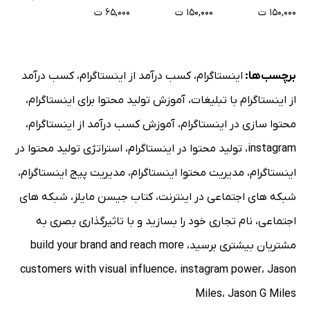
۶۵,۰۰۰ ت
می‌کند
۱۵۰,۰۰۰ ت
۱۵۰,۰۰۰ ت
ایده سوم: کنجکاوی را تحریک کنید
ایده چهارم: نشان دادن بهتر از گفتن است
برچسب‌ها:
اینستاگرام
،
کسب درآمد از اینستاگرام
،
کسب درآمد
ایده پنجم: هرگز خسته کننده و کسل کننده نباشید
از اینستاگرام با تبلیغات
،
آموزش تولید محتوا برای اینستاگرام
،
ایده ششم: تصاویر محصولات را به صورت جالب و جذاب تهیه
کنید
محتوا سازی در اینستاگرام
،
آموزش کسب درآمد از اینستاگرام
،
ایده هفتم: از کارهای تکراری خودداری کنید
instagram
،
تولید محتوا در اینستاگرام
،
استراتژی تولید محتوا در
ایده هشتم: ساده سازی و مختصر کردن
اینستاگرام
،
مدیریت محتوا اینستاگرام
،
مدیریت پیج اینستاگرام
،
به یاد داشته باشید اول تصویر سپس کلمات
شبکه های اجتماعی در اینترنت
،
کتاب جیسن مایلز
،
شبکه های
نحوه قطعی کردن فروش در بیو با لینک
اجتماعی
،
نام تجاری خود را بسازید و با تاثیرگذاری بصری به
اقدامات عملی
مشتریان بیشتری برسید
،
build your brand and reach more
فصل 13: از کمپین‌های چند مرحله‌ای و تولید محتوا توسط
customers with visual influence
،
instagram power
،
Jason
کاربران استفاده کنید
Miles
،
Jason G Miles
شروع کمپین‌های چند مرحله‌ای