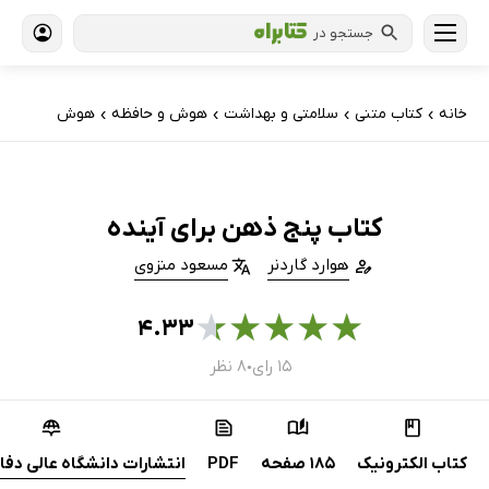
جستجو در
خانه
کتاب‌ متنی
سلامتی و بهداشت
هوش و حافظه
هوش
›
›
›
›
کتاب پنج ذهن برای آینده
هوارد گاردنر
مسعود منزوی
★
★
★
★
★
۴.۳۳
۱۵ رای
۸ نظر
●
کتاب الکترونیک
185 صفحه
PDF
انتشارات دانشگاه عالی دفا