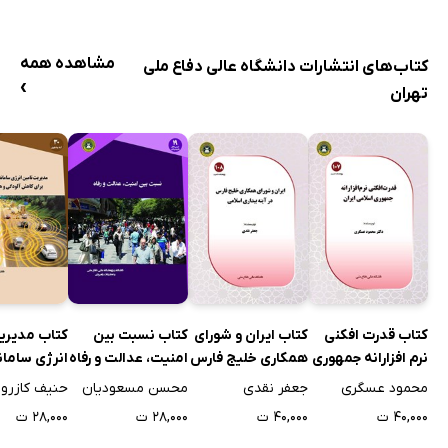
مشاهده همه
کتاب‌های انتشارات دانشگاه عالی دفاع ملی
›
تهران
کتاب قدرت افکنی
کتاب ایران و شورای
کتاب نسبت بین
کتاب مدیری
نرم افزارانه جمهوری
همکاری خلیج فارس
امنیت، عدالت و رفاه
انرژی سامان
اسلامی ایران
در آینه بیداری
حمل و نقل ب
محمود عسگری
جعفر نقدی
محسن مسعودیان
حنیف کازرون
اسلامی
کاهش آلودگ
۴۰,۰۰۰ ت
۴۰,۰۰۰ ت
۲۸,۰۰۰ ت
۲۸,۰۰۰ ت
هزینه خودر