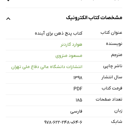
1 ذهن‌ها جهانی نگاه می‌کنند
مشخصات کتاب الکترونیک
2 ذهن منظم
3 ذهن ترکیب‌کننده
عنوان کتاب
کتاب پنج ذهن برای آینده
4 ذهن خلاق
نویسنده
هوارد گاردنر
5 ذهن مؤدب
مترجم
مسعود منزوی
6 ذهن اخلاقی
ناشر چاپی
انتشارات دانشگاه عالی دفاع ملی تهران
7 نتیجه‌گیری
درباره نویسنده
سال انتشار
۱۳۹۸
فرمت کتاب
PDF
تعداد صفحات
185
زبان
فارسی
شابک
978-622-248-064-6