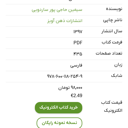
نویسنده
سیمین حاجی پور ساردویی
ناشر چاپی
انتشارات ذهن آویز
سال انتشار
۱۳۹۷
فرمت کتاب
PDF
تعداد صفحات
435
زبان
فارسی
شابک
978-600-118-254-9
۹۸,۰۰۰ تومان
€2.49
قیمت کتاب
خرید کتاب الکترونیک
الکترونیک
نسخه نمونه رایگان