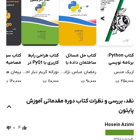
کتاب حل مسائل
کتاب طراحی رابط
کتاب Python:
کتاب سوالا
ساختمان داده با
کاربری با PyQt در
برنامه نویسی
مصاحبه و
پایتون
پایتون
براساس پروژه‌های
پرسش‌های
رمضان عباس نژادورزی
نوراله کریم تبار احمدچالی
اریک متس
پیمان همدا
واقعی
چهارگزینه‌ا
۹۰,۰۰۰ ت
۱۱۰,۰۰۰ ت
۲۵۰,۰۰۰ ت
۱۶۰,۰۰۰ ت
دهنده وب با
(فنی و حرفه
نقد، بررسی و نظرات کتاب دوره مقدماتی آموزش
پایتون
Hosein Azimi
0
4
۱۳۹۸/۰۷/۰۴