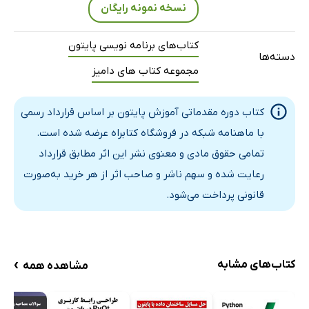
نسخه نمونه رایگان
آشنایی با مفهوم مدیریت خطاها در پایتون
آشنایی با خطاهای معنایی، منطقی و نحوی در پایتون
کتاب‌های برنامه نویسی پایتون
آشنایی با نحوه به دام انداختن خطاها در پایتون
دسته‌ها
مجموعه کتاب های دامیز
آرگومان‌های استثناء‌ها، مدیریت استثناء‌های چندگانه
مدیریت خطاها به شکل تودرتو، فراخوانی خطاها، بلوک finally
کتاب دوره مقدماتی آموزش پایتون بر اساس قرارداد رسمی
پیاده‌سازی حلقه‌ها با فرمان for در پایتون
با ماهنامه شبکه در فروشگاه کتابراه عرضه شده است.
ایجاد حلقه‌های تودرتو در پایتون
تمامی حقوق مادی و معنوی نشر این اثر مطابق قرارداد
نحوه وارد کردن ماژول‌ها در برنامه، کار با رشته‌ها
رعایت شده و سهم ناشر و صاحب اثر از هر خرید به‌صورت
فرمت‌بندی و جستجو در رشته، مفهوم فهرست در پایتون
قانونی پرداخت می‌شود.
ساخت، ویرایش و مدیریت فهرست‌ها در پایتون
آشنایی با انواع مختلف مجموعه‌ها
آشنایی با کلاس‌ها، نحوه تعریف و به‌ کارگیری کلاس‌ها
›
کتاب‌های مشابه
مشاهده همه
ذخیره‌سازی داده‌ها در فایل‌ها و دسترسی به داده‌ها
آموزش ارسال ایمیل با پایتون