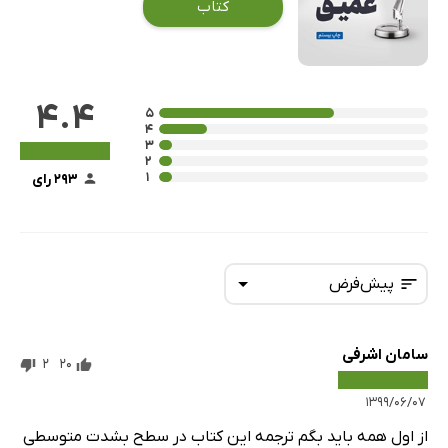
کتاب
4.4
۵
۴
۳
۲
۱
293 رای
پیش‌فرض
سامان اشرفی
پیش‌فرض
2
20
جدیدترین
۱۳۹۹/۰۶/۰۷
از اول همه باید بگم ترجمه این کتاب در سطح بشدت متوسطی