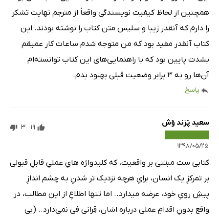
همچنین از لحاظ کیفیت نویسندگی واقعاً از مترجم نهایت تشکر
را دارم که آنقدر زیبا و سلیس متن کتاب را نوشته بودند. این
کتاب آنقدر مفید بود که من متوجه شدم ساعات کار عمیقم
بشدت پایین بود که با راهنمایی‌های این کتاب توانسته‌ام
آن‌ها رو به ۳ برابر وضعیت قبلی بهبود بدم.
پاسخ
سعید پَرَند وَش
3
19
۱۳۹۸/۰۵/۲۵
کتابی ست مبتنی بر واقعیت، که کلیدواژه هایِ عملیِ قابلِ قبولی
بر تمرکزِ یک انسان، برایِ هرچه نزدیک تر شدنِ به چشم اندازِ
پیشِ رویِ خود، عرضه میدارد.. اما تنها اطلاعِ از این مطالب، در
واقع بدونِ اقدامِ عملی درباره اشان، قِرانی فی نمی‌دارد.. (بی