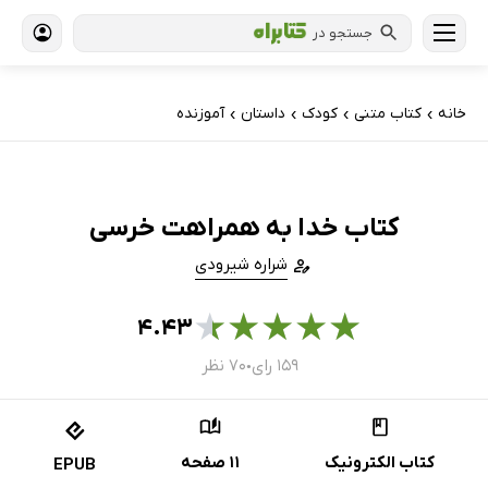
جستجو در
خانه
کتاب‌ متنی
کودک
داستان
آموزنده
›
›
›
›
کتاب خدا به همراهت خرسی
شراره شیرودی
★
★
★
★
★
۴.۴۳
۱۵۹ رای
۷۰ نظر
●
کتاب الکترونیک
11 صفحه
EPUB