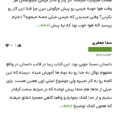
هست هیچیت نمیشه. اگر پدر و مادر خرسی میتونستن هر
وقت هوا خوبه خرسی رو پیش خرگوش ببرن چرا قبلا این کار رو
نکردن؟ وقتی میدیدن که خرسی خیلی غصه میخوره؟ دخترم
پرسید اگه هوا خوب بود که بره پیش
ادامه...
سما جعفری
0
1
۱۴۰۳/۰۹/۱۳
داستان نسبتا خوبی بود. این کتاب زیبا در قالب داستان در واقع
مفهوم توکل به خدا رو به بچه ها آموزش میده. درسته که این
کلمه رو به کار نمیبره ولی موضوع اصلی اون همین هست. برای
خیلی از ماها هم حتما پیش اومده که در شرایط سخت گرفتار
بشیم و از خدا کمک بخوایم و واقعا گاهی معجزه اتفاق میفته
که همون کمک توضیح
ادامه...