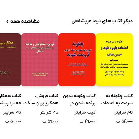
›
دیگر کتاب‌های نیما عربشاهی
مشاهده همه
کتاب چگونه به
کتاب چگونه بدون
کتاب فروش،
کتاب همکاری
سرعت به اعتماد،
برنده شدن در
همکاریابی و ساخت
ممتاز: پیش
باور، نفوذ و حسن
بخت‌آزمایی،
تجارت بازاریابی
‌ویژه و سیس
تام شرایتر
کیت شرایتر
تام شرایتر
تام شرایتر
تفاهم دست یابیم
ثروتمند شوید
شبکه‌ای با کمک
شروع سریع
۵۴,۰۰۰ ت
۴۹,۰۰۰ ت
۵۹,۰۰۰ ت
۵۹,۰۰۰ ت
داستان