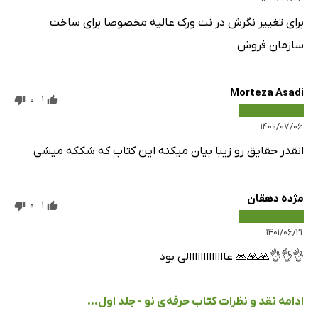
برای تغییر نگرش در نت ورک عالیه مخصوصا برای ساخت
سازمان فروش
Morteza Asadi
0
1
۱۴۰۰/۰۷/۰۶
انقدر حقایق رو زیبا بیان میکنه این کتاب که شککه میشی
مژده دهقان
0
1
۱۴۰۱/۰۶/۲۱
👌👌👌🙏🙏🙏 عااااااااااااالی بود
ادامه نقد و نظرات کتاب حرفه‌ی نو - جلد اول...