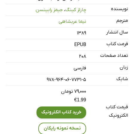
پیشگفتار
نویسنده
چارلز کینگ
،
جیمز رابینسن
فصل 1: رویکردی جدید به کار، خانواده و سبک زندگی
مترجم
نیما عربشاهی
فصل 2: خطرات و مزایای اقتصاد نوین
سال انتشار
۱۳۸۹
فصل 3: در جستجوی وقت آزاد
فصل 4: پیدایش بازاریابی شبکه‌ای
فرمت کتاب
EPUB
از همین مترجم
تعداد صفحات
208
زبان
فارسی
شابک
978-964-06-7731-5
۷۹,۰۰۰ تومان
€1.99
قیمت کتاب
خرید کتاب الکترونیک
الکترونیک
نسخه نمونه رایگان