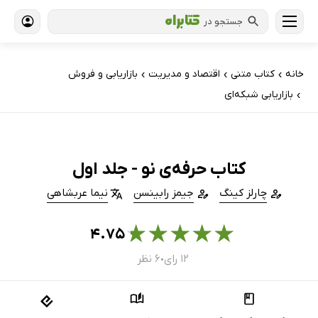
جستجو در
خانه
کتاب‌ متنی
اقتصاد و مدیریت
بازاریابی و فروش
›
›
›
بازاریابی شبکه‌ای
›
کتاب حرفه‌ی نو - جلد اول
چارلز کینگ
جیمز رابینسن
نیما عربشاهی
★
★
★
★
★
۴.۷۵
۱۲ رای
۶ نظر
●