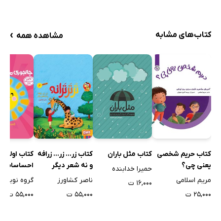
›
کتاب‌های مشابه
مشاهده همه
کتاب مثل باران
کتاب حریم شخصی
کتاب زر... زر... زرافه
کتاب اولین
یعنی چی؟
و نه شعر دیگر
احساسات م
حمیرا خدابنده
جوری من شا
مریم اسلامی
ناصر کشاورز
گروه نویسن
۱۶,۰۰۰ ت
باشم؟
۲۵,۰۰۰ ت
۵۵,۰۰۰ ت
۵۵,۰۰۰ ت