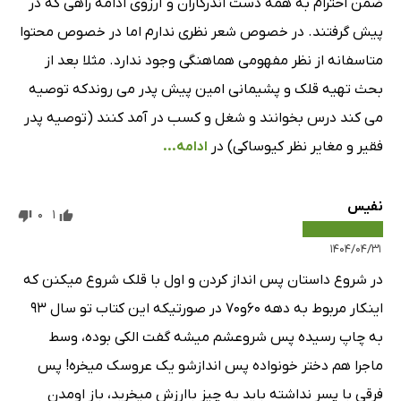
ضمن احترام به همه دست اندرکاران و آرزوی ادامه راهی که در
پیش گرفتند. در خصوص شعر نظری ندارم اما در خصوص محتوا
متاسفانه از نظر مفهومی هماهنگی وجود ندارد. مثلا بعد از
بحث تهیه قلک و پشیمانی امین پیش پدر می روندکه توصیه
می کند درس بخوانند و شغل و کسب در آمد کنند (توصیه پدر
فقیر و مغایر نظر کیوساکی) در
ادامه...
نفیس
0
1
۱۴۰۴/۰۴/۳۱
در شروع داستان پس انداز کردن و اول با قلک شروع میکنن که
اینکار مربوط به دهه ۶۰و۷۰ در صورتیکه این کتاب تو سال ۹۳
به چاپ رسیده پس شروعشم میشه گفت الکی بوده، وسط
ماجرا هم دختر خونواده پس اندازشو یک عروسک میخره! پس
فرقی با پسر نداشته باید یه چیز باارزش میخرید، باز اومدن