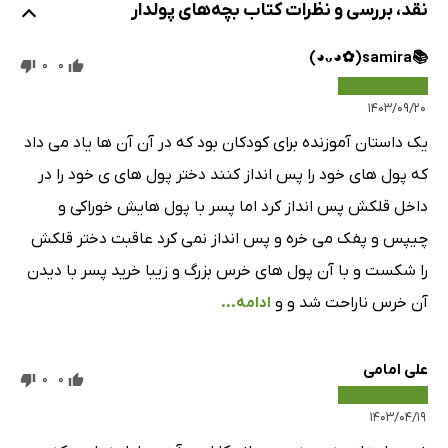
نقد، بررسی و نظرات کتاب بچه‌های پولدار
📚samira⁦(⁠◕⁠ᴗ⁠◕⁠✿⁠)⁩⁦
0
0
۱۴۰۳/۰۹/۲۰
یک داستان آموزنده برای کودکان بود که در آن آن ها یاد می داد
که پول های خود را پس انداز کنند دختر پول های ی خود را در
داخل قلکش پس انداز کرد اما پسر با پول هایش خوراکی و
چیپس و پفک می خره و پس انداز نمی کرد عاقبت دختر قلکش
را شکست و با آن پول های خرس بزرگ و زیبا خرید پسر با دیدن
آن خرس ناراحت شد و و
ادامه...
علی امامی
0
0
۱۴۰۳/۰۴/۱۹