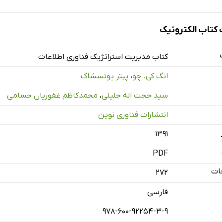
ئوری‌ها و مدل‌‌های شرکت‌های تجاری
تاب الکترونیک
صول مدیریت استراتژیک
ستراتژی، ارزش IT و تحلیل سازمانی
کتاب مدیریت استراتژیک فناوری اطلاعات
 عوامل مهم موفقیت در استراتژی IT
انگ کی. چو
،
پیتر یوتسشاک
تنظیم استراتژیک برای ایجاد ارزش تجاری
سید حجت اله جلیلی
،
محمدکاظم غفوریان حسامی
شرکت و معماری‌های تکنولوژی
انتشارات فناوری نوین
رنامه‌های استراتژیک: طراحی و اجرا
۱۳۹۱
PDF
ات
272
فارسی
978-600-92254-3-9