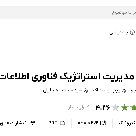
پشتیبانی
مدیریت استراتژیک فناوری اطلاعات
چو
پیتر یوتسشاک
سید حجت اله جلیلی
★
★
۴.۳۶
۱۴ رای
۱ نظر
●
انتشارات فناو
کترونیک
272 صفحه
PDF