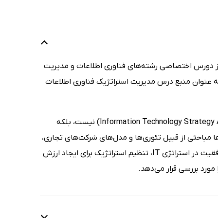
از دورس اختصاصی رشته­‌های فناوری اطلاعات و مدیریت
به عنوان منبع درس مدیریت استراتژیک فن­اوری­ اطلاعات
این ترجمه شامل کل کتاب مدیریت استراتژیک فناوری اطلاعات (Information Technology Strategy And Managment) نیست، بلکه
فصل‌­ها مباحثی از قبیل تئوری­‌ها و مدل‌­های شرکت­‌های تجاری،
اصول مدیریت استراتژیک، تنظیم استراتژی ارزش IT و تحلیل سازمانی، عوامل موفقیت در استراتژی IT، تنظیم استراتژیک برای ایجاد ارزش
 مورد بررسی قرار می­‌دهد.