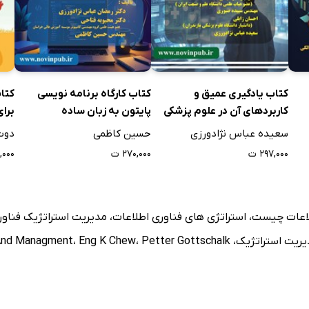
کتاب یادگیری عمیق و
کتاب کارگاه برنامه نویسی
کتا
کاربردهای آن در علوم پزشکی
پایتون به زبان ساده
برای
MATLA و Python
سعیده عباس نژادورزی
حسین کاظمی
دوت
۲۹۷,۰۰۰ ت
۲۷۰,۰۰۰ ت
۰,۰۰۰
لاعات چیست
،
استراتژی های فناوری اطلاعات
،
مدیریت استراتژیک فناوری 
یریت استراتژیک
،
Petter Gottschalk
،
Eng K Chew
،
 And Managment