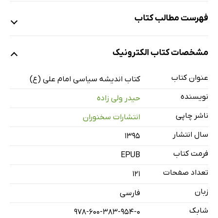
فهرست مطالب کتاب
مقدمه
مشخصات کتاب الکترونیک
فصل اول: سیاست و حکومت
مقدمه
عنوان کتاب
کتاب اندیشه سیاسی امام علی (ع)
جایگاه‌ سیاست‌ و حکومت
نویسنده
حیدر ولی زاده
ضرورت حکومت
ناشر چاپی
انتشارات سخنوران
انواع حکومت
سال انتشار
۱۳۹۵
تفکیک قوا
فصل دوم: حقوق متقابل حاکم و مردم
فرمت کتاب
EPUB
مقدمه
تعداد صفحات
121
حقوق مردم‌ بر حکومت‌
زبان
فارسی
آزادی‌
شابک
978-600-383-954-0
انتخاب‌ حکومت‌ و حاکم‌