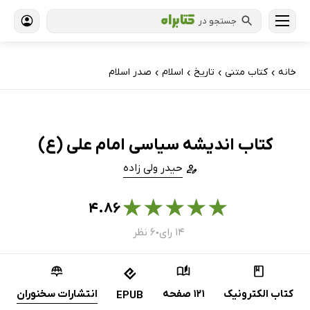
جستجو در
خانه
کتاب‌ متنی
تاریخ
اسلام
صدر اسلام
›
›
›
›
کتاب اندیشه سیاسی امام علی (ع)
حیدر ولی زاده
★
★
★
★
★
۴.۸۶
۱۴ رای
۶ نظر
●
کتاب الکترونیک
121 صفحه
انتشارات سخنوران
EPUB