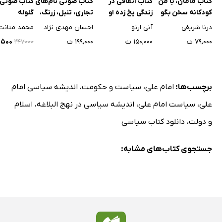
کتاب مامان، با من
کتاب اتفاقی در
کتاب صوتی نام‌های
کتاب صوتی 
کودکانه سخن بگو
زندگی یخ زده او
تجاری، تنبل، زرنگ،
گلوله
خنثی
درنا شریفی
آنی ارنو
احسان مهدی نژاد
محمد متانت
۷۹,۰۰۰ ت
۱۵۰,۰۰۰ ت
۱۹۹,۰۰۰ ت
۳,۵۰۰
۲۴۷۰۰۰
برچسب‌ها:
امام علی
،
سیاست و حکومت
،
اندیشه سیاسی امام
علی
،
سیاست امام علی
،
اندیشه سیاسی در نهج البلاغه
،
اسلام
و دولت
،
دانلود کتاب سیاسی
جستجوی کتاب‌های مشابه: