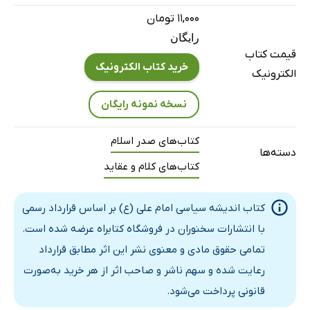
نظارت‌ و انتقاد
۱۱,۰۰۰ تومان
رایگان
مساوات‌
قیمت کتاب
قانون‌گرایی‌
خرید کتاب الکترونیک
الکترونیک
عدالت‌
نسخه نمونه رایگان
امنیت‌
حقوق اقتصادی
کتاب‌های صدر اسلام
رفتار انسانی‌ با مردم‌
دسته‌ها
کتاب‌های کلام و عقاید
حقوق حاکم نسبت ‌به مردم
وفادارى به حاکم اسلامى
کتاب اندیشه سیاسی امام علی (ع) بر اساس قرارداد رسمی
خیرخواهى نسبت به حاکم اسلامى
با انتشارات سخنوران در فروشگاه کتابراه عرضه شده است.
اطاعت از حاکم اسلامى
تمامی حقوق مادی و معنوی نشر این اثر مطابق قرارداد
فصل سوم: ویژکی حاکم و کارگزاران حکومتی
رعایت شده و سهم ناشر و صاحب اثر از هر خرید به‌صورت
مقدمه
قانونی پرداخت می‌شود.
بعد روحی