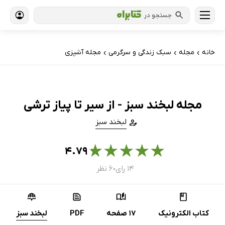
جستجو در
خانه
مجله
سبک زندگی و سرگرمی
مجله آشپزی
›
›
›
مجله لبخند سبز - از سیر تا پیاز ترشی
لبخند سبز
★
★
★
★
★
۴.۷۹
۱۴ رای
۶ نظر
●
کتاب الکترونیک
17 صفحه
PDF
لبخند سبز