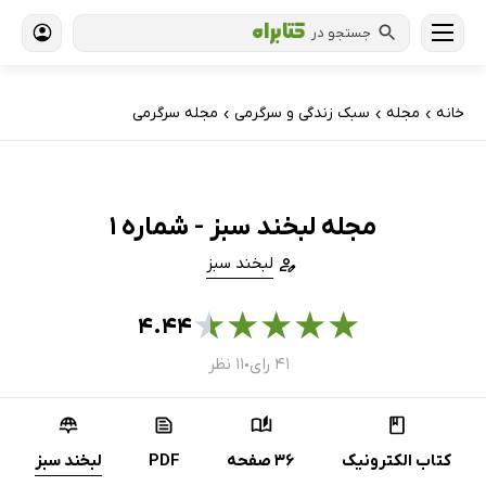
جستجو در
خانه
مجله
سبک زندگی و سرگرمی
مجله سرگرمی
›
›
›
مجله لبخند سبز - شماره 1
لبخند سبز
★
★
★
★
★
۴.۴۴
۴۱ رای
۱۱ نظر
●
کتاب الکترونیک
36 صفحه
PDF
لبخند سبز