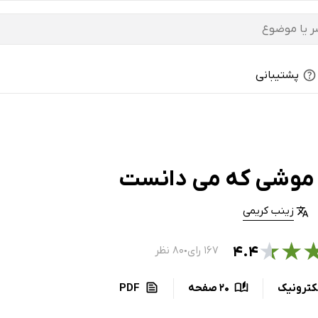
پشتیبانی
موشی که می دانست
زینب کریمی
★
★
۴.۴
۱۶۷ رای
۸۰ نظر
●
کترونیک
20 صفحه
PDF