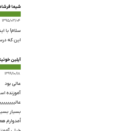
شیما فرشاد
۱۳۹۵/۰۳/۰۴
این که درس
آیلین خوئین
۱۳۹۹/۱۰/۱۸
عالی بود
آموزنده اس
عالیییییییی
بسیار بسیار
اُمدوارم ه
خیلی آموزن