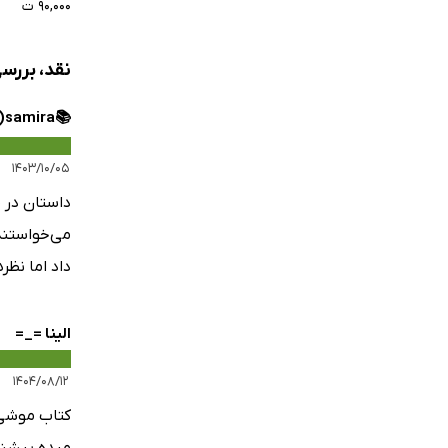
۹۰,۰۰۰ ت
نقد، بررس
📚samira⁦(⁠◕⁠ᴗ⁠◕⁠✿⁠)⁩⁦
۱۴۰۳/۱۰/۰۵
داستان در 
می‌خواستند 
داد اما نظر
الینا ⁦=⁠_⁠=⁩
۱۴۰۴/۰۸/۱۲
کتاب موشی 