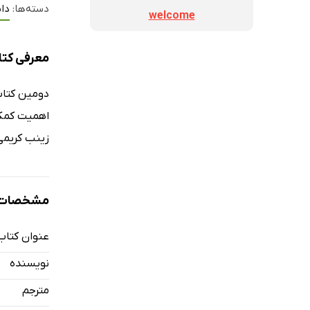
دسته‌ها:
دا
welcome
معرفی کت
دومین کتاب از
زینب کریمی 
مشخصات ک
عنوان کتاب
نویسنده
مترجم