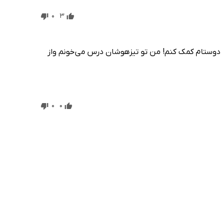
0
3
 از قبل به دوستام کمک کنم! من تو تیزهوشان درس می‌خونم واز
0
0