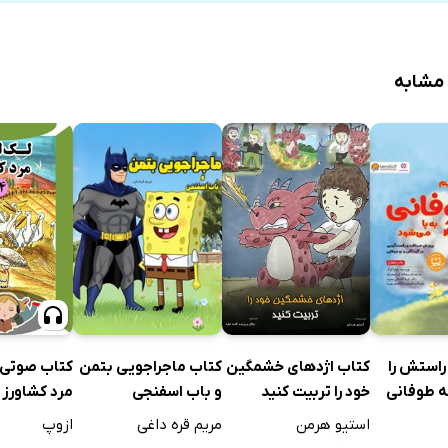
 مشابه
کتاب اژدهای خشمگین
کتاب صوتی 
راستش را
کتاب ماجراجویی بتمن
خود را تربیت کنید
مرد کشاورز
ه طوفانی
و باب اسفنجی
د
استیو هرمن
ازوپ
مریم قره داغی