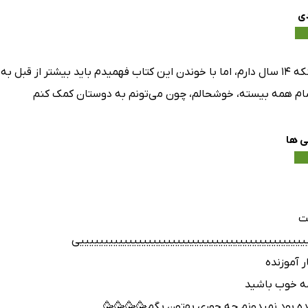
ی
سلام! با اینکه 14 سال دارم، اما با خوندن این کتاب فهمیدم باید بیشتر
ام همه بیسته، خوشحالم، چون می‌تونم به دوستان کمک کنم
ی ها
ت
یییییییییییییییییییییییییییییییییییییییییییییییی
 آموزنده
مه خوب باشید
ده بود نمیدونم چه جوری بهتون بگم🥳🥳🥳🥳