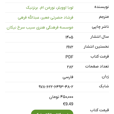
نویسنده
لوبا اوویلر
،
نورمن ام. برنزنیک
مترجم
فرشاد حضرتی معیر
،
عبدالله فرهی
ناشر چاپی
موسسه فرهنگی هنری سیب سرخ نیکان
سال انتشار
۱۴۰۵
نخستین انتشار
1972
فرمت کتاب
PDF
تعداد صفحات
282
زبان
فارسی
شابک
978-622-6493-48-2
۴۵۰,۰۰۰ تومان
€9.49
قیمت کتاب