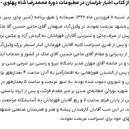
ز کتاب اخبار خراسان در مطبوعات دوره محمدرضا شاه پهلوی - 
روز دوازدهم. شنبه 8 فروردین ماه 1326، صبحانه را طبق برن
ری مشهد عزیمت نمودند در وکیل‌آباد میهمان آقای حاجی حسین آقا ملک
س از صرف چائی و شیرینی آقایان قهرمانان به گردش آزاد و عکس بردار
 پس از قدری استراحت کلیه آقایان قهرمانان کنار استخر بزرگ وکیل‌آ
 از پذیرایی و مقام آقای حاجی حسین آقای ملک در کشور و خدمات ایش
 و در خاتمه آقای مهران مدیر باشگاه نیرو و راستی نیز شرحی مبنی بر
ملک بیان و پس از کشیدن 
فرهنگی ایران و شوروی دع
شهید نورائی خطابه‌ای مبنی بر خیر مقدم قرائت و پس از ایراد پاسخی
داده شد پس از پایان فیلم ساعت 7 و ربع آقایان قهرمانان به
، در این شب آقایان کارمندان پیشه و هنر و هنرستان صنعتی مشهد ن
ی خود برای استراحت عزیمت نمودند.