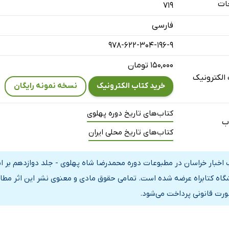
ات
719
 ژاندارمری گناباد
فارسی
بنگاه‌های خیریه آستان قدس در اسفندماه 1325
978-622-304-196-9
ود
کایت
۱۵۰,۰۰۰ تومان
الکترونیک
این است
خرید کتاب الکترونیک
نسخه نمونه رایگان
ت با گرانی به پیروزی مششع ملت تمام شد
کتاب‌های تاریخ دوره پهلوی
ب
هنگ: راجع به آقای قرشی
کتاب‌های تاریخ محلی ایران
قدام دولت در مبارزه با بیماری
دگی مرحوم حاج شیخ هادی هادوی بیرجندی
 اخبار خراسان در مطبوعات دوره محمدرضا شاه پهلوی - جلد دوازدهم بر اس
گاه کتابراه عرضه شده است. تمامی حقوق مادی و معنوی نشر این اثر مطاب
یت و تظلم از تربت حیدریه
ورت قانونی پرداخت می‌شود.
 و غارت گل محمد برچیده شد
حمد و برادرهایش کشته شدند