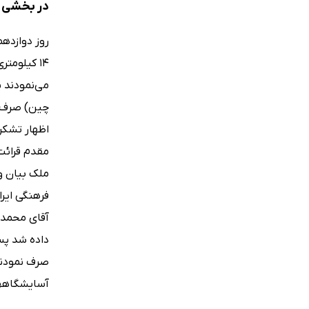
در بخشی ا
14 کیلومت
می‌نمودند پ
چین) صرف و
اظهار تشکر
مقدم قرائت
آقای محمد 
صرف نمودند
آسایشگاهها