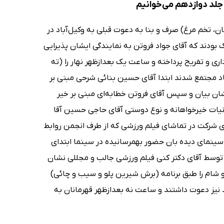
جلد دوازدهم می‌خوانیم
امه (شیر، چای، پنیر، نان، تخم مرغ) صرف و بنا به دعوت قبلی به وکیل‌آباد در
 بودند که آقای جواد فروتن به نمایندگی ایشان پذیرایی
ی و تفریح پرداخته و ساعت یک بعدازظهر نهار را (ته
باد مجتمع شدند ابتدا آقای حسین بنائی شرحی مبنی بر
ان بیان و سپس آقای فروتن خطابه‌ای مبنی بر خیر
 نیات خیرخواهانه و نوع دوستی آقای حاجی حسین آقا
هوراهایی به افتخارآمیز به آنان ساعت 4 بعدازظهر برای شرکت در تماشای فیلم ورزشی که از طرف انجمن روابط
وت شده بودند به شهر عزیمت و ساعت 5 بعدازظهر در سینمای دیده بان حضور بهمرسانیده در سینما ابتدای
 توسط آقای دکتر کنی فیلم ورزشی جالب و مجللی نشان
 آسایشگاه مراجعت و شام را طبق برنامه (برش شیرین پلو و سیب و چائی)
یز دعوت داشتند و ساعت نه بعدازظهر قهرمانان به