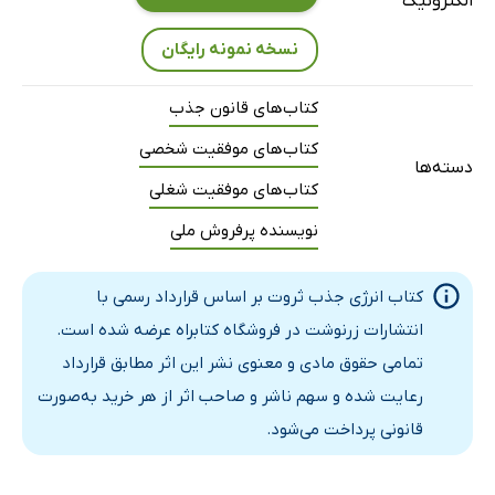
الکترونیک
فصل پنجم: این‌گونه مسلط می‌شوی
مخاطبت را بشناس
نسخه نمونه رایگان
کُد پوششِ فردِ سلطه‌گر
فصل ششم: هنر ارتباط‌گیری گزینشی
کتاب‌های قانون جذب
مشکلاتِ به‌شدت مُسری را بکش، یا نابود شو
کتاب‌های موفقیت شخصی
دسته‌ها
همه‌ی برگ‌هات را رو نکن
کتاب‌های موفقیت شغلی
فصل هفتم: قانون 1000 دقیقه
نویسنده پرفروش ملی
قاتل دقیقه شماره 1: تله‌ی کمال‌گرایی
قاتل دقیقه شماره 2: منطقه‌ی قرمز
کتاب انرژی جذب ثروت بر اساس قرارداد رسمی با
قاتل دقیقه شماره 3: اضافه‌بار کاری
انتشارات زرنوشت در فروشگاه کتابراه عرضه شده است.
فصل هشتم: چه چیزی را باید به خطر انداخت
تمامی حقوق مادی و معنوی نشر این اثر مطابق قرارداد
احساسات مشتری‌ات را آینه نکن
رعایت شده و سهم ناشر و صاحب اثر از هر خرید به‌صورت
هم‌تیمی باش
قانونی پرداخت می‌شود.
صبور باش، اما پیگیر