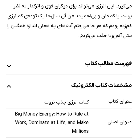
می‌گیرد. این انرژی می‌تواند برای دیگران قوی و اثرگذار به نظر
برسد، یا کم‌جان و بی‌اهمیت. من آن سال‌ها یک توده‌ی کم‌انرژیِ
غم‌زده بودم که هر جا می‌رفتم آدم‌های به همان اندازه غمگین را
مثل آهن‌ربا جذب می‌کردم.
فهرست مطالب کتاب
یادداشت نویسنده
مشخصات کتاب الکترونیک
مقدمه‌ی مترجم
مقدمه
عنوان کتاب
کتاب انرژی جذب ثروت
فصل اول: بزرگ‌تر فکر کن
Big Money Energy: How to Rule at
من قرار بود پولدار شوم!
عنوان اصلی
Work, Dominate at Life, and Make
بزرگ فکر کن یا از بازی خارج شو
Millions