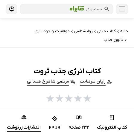
جستجو در
خانه
کتاب‌ متنی
روانشناسی
موفقیت و خودسازی
›
›
›
قانون جذب
›
کتاب انرژی جذب ثروت
رایان سرهانت
مرتضی شاهرخ همدانی
★
★
★
★
★
کتاب الکترونیک
232 صفحه
انتشارات زرنوشت
EPUB