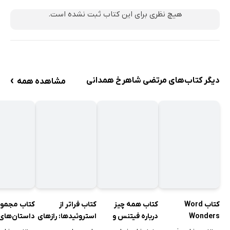
برنامه
هیچ نظری برای این کتاب ثبت نشده است.
دوام بیاور
فصل یازدهم: میز گردت را بساز
فراتر از حد متوسط برو
شهرت
›
دیگر کتاب‌های مرتضی شاهرخ همدانی
مشاهده همه
رقابت
«چه کسیِ» تو - (Your Who)
مدیر کارها
میلیونرِ تنها وجود ندارد
فصل دوازدهم: فرصت همیشه در می‌زند
بزرگ فکر کن، یا فراموشش کن
تسخیر کن
کاری را بکن که دوست داری (تقریباً)
کتاب همه چیز
کتاب فراتر از
کتاب مجمو
کتاب Word
از حباب خودت بیرون بیا
درباره فیتنس و
استروئیدها: رازهای
داستان‌های 
Wonders
بدنسازی
ناگفته در فیتنس و
مشاهیر ادب