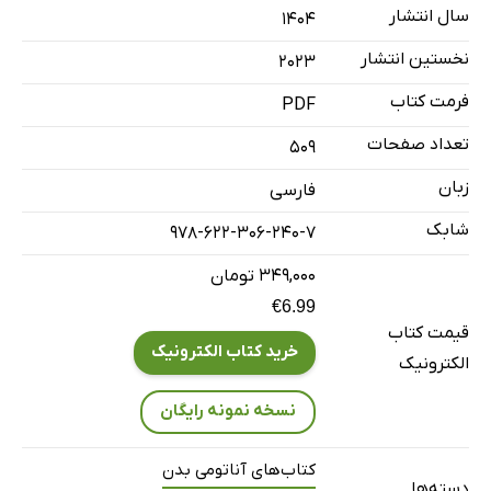
فصل 11- تصویربرداری
سال انتشار
۱۴۰۴
نخستین انتشار
2023
فرمت کتاب
PDF
تعداد صفحات
509
زبان
فارسی
شابک
978-622-306-240-7
۳۴۹,۰۰۰ تومان
€6.99
قیمت کتاب
خرید کتاب الکترونیک
الکترونیک
نسخه نمونه رایگان
کتاب‌های آناتومی بدن
دسته‌ها