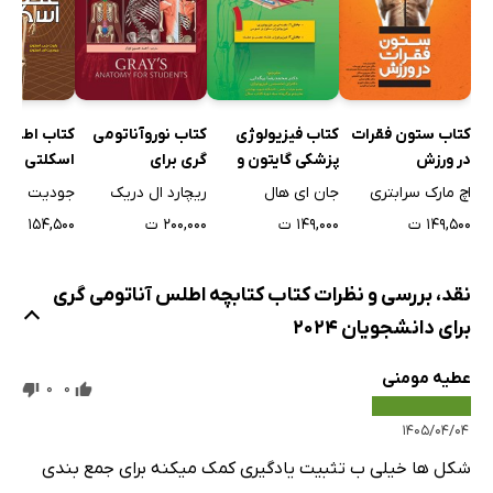
کتاب اطلس
کتاب ستون فقرات
کتاب فیزیولوژی
کتاب نوروآناتومی
اسکلتی
در ورزش
پزشکی گایتون و
گری برای
هال 2020 (ویراست
دانشجویان
جودیت ای. 
اچ مارک سرابتری
جان ای هال
ریچارد ال دریک
چهاردهم) - جلد اول
۱۵۴,۵۰۰ ت
۱۴۹,۵۰۰ ت
۱۴۹,۰۰۰ ت
۲۰۰,۰۰۰ ت
نقد، بررسی و نظرات کتاب کتابچه اطلس آناتومی گری
برای دانشجویان 2024
عطیه مومنی
0
0
۱۴۰۵/۰۴/۰۴
شکل ها خیلی ب تثبیت یادگیری کمک میکنه برای جمع بندی