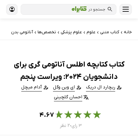
جستجو در
خانه
کتاب‌ متنی
علوم
علوم پزشکی
تخصص‌ها
آناتومی بدن
›
›
›
›
›
کتاب کتابچه اطلس آناتومی گری برای
دانشجویان 2024: ویراست پنجم
ریچارد ال دریک
ای وین وگل
آدام میچل
احسان گلچینی
★
★
★
★
★
۴.۶۷
۳ رای
۲ نظر
●