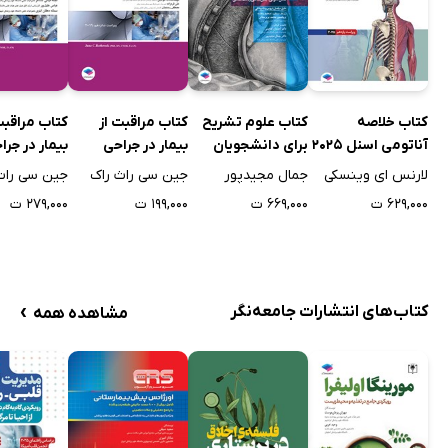
کتاب خلاصه
کتاب علوم تشریح
کتاب مراقبت از
کتاب مراقبت
آناتومی اسنل 2025
برای دانشجویان
بیمار در جراحی
بیمار در جرا
پزشکی - جلد اول
الکساندر 2019 - جلد
لارنس ای وینسکی
جمال مجیدپور
جین سی راث راک
جین سی راث
ششم
اول
۶۲۹,۰۰۰ ت
۶۶۹,۰۰۰ ت
۱۹۹,۰۰۰ ت
۲۷۹,۰۰۰ ت
›
کتاب‌های انتشارات جامعه‌نگر
مشاهده همه