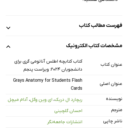
فهرست مطالب کتاب
فصل 1- مروری بر آناتومی
مشخصات کتاب الکترونیک
فصل 2- پشت
فصل 3- قفسه‌ی سینه (توراکس)
کتاب کتابچه اطلس آناتومی گری برای
عنوان کتاب
فصل 4- شکم
دانشجویان 2024: ویراست پنجم
فصل 5- لگن و پرینه
Grays Anatomy for Students Flash
عنوان اصلی
فصل 6- اندام تحتانی
Cards
فصل 7- اندام فوقانی
نویسنده
ریچارد ال دریک
،
ای وین وگل
،
آدام میچل
فصل 8- سر و گردن
مترجم
احسان گلچینی
فصل 9- آناتومی سطحی
ناشر چاپی
انتشارات جامعه‌نگر
فصل 10- دستگاه عصبی