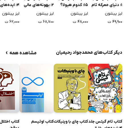
1: دنیای معرکه تام
15: کدوم هیولا؟
2: بهونه‌های عالی
4: ایده‌های
گیتس
(و یک عالم چیزای
العاده (تقری
لیز پیشون
لیز پیشون
لیز پیشون
لیز پیشون
خوب دیگه)
۴۹,۹۰۰ ت
۴۸,۰۰۰ ت
۶۸,۷۰۰ ت
۶۲,۰۰۰ ت
›
دیگر کتاب‌های محمدجواد رحیمیان
مشاهده همه
کتاب تام گیتس جلد
کتاب چای با وینیکات
کتاب اوتیسم
کتاب اختلال