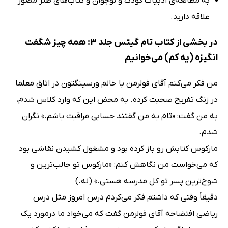
به مطالعه‌ی ادبیات کودک و نوجوان و کتاب‌های طنز مصور
علاقه دارید.
در بخشی از کتاب تام گیتس جلد 3: همه چیز شگفت
انگیزه (یه کم) می‌خوانیم
من فکر می‌کنم آقای فولرمن با خانم ورسینگتون در اتاق معلما
در زنگ تفریح صحبت کرده. به محض این که وارد کلاس شدم،
به من گفت: «تام به من گفتند حسابی مراقبت باشم.» نگران
شدم.
مارکوس کتابش رو باز کرده بود و مشغول کشیدن نقاشی بود
که می‌خواست من نگاهش کنم: «مارکوس تو جالب‌ترین و
شوخ‌ترین پسر تو کل مدرسه هستی.» (نه.)
دقیقاً وقتی که داشتم فکر می‌کردم درس امروز مثل درس
ریاضی افتضاحه آقای فولرمن گفت که می‌خواد ما درمورد یک