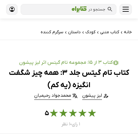
جستجو در
خانه
کتاب‌ متنی
کودک
داستان
سرگرم کننده
›
›
›
›
کتاب 3 از 15: مجموعه تام گیتس اثر لیز پیشون
کتاب تام گیتس جلد 3: همه چیز شگفت
انگیزه (یه کم)
لیز پیشون
محمدجواد رحیمیان
★
★
★
★
★
۵
۱ رای
۱ نظر
●