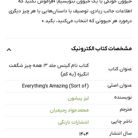
حیوون خونگی یا یک حیوون بنویسیم: «فراموش نکنید که
اطلاعات جالب زیادی، توصیف یا داستان‌هایی یا هر چیز دیگری
درمورد هر حیوونی که انتخاب می‌کنید، بگید.»
مشخصات کتاب الکترونیک
کتاب تام گیتس جلد 3: همه چیز شگفت
عنوان کتاب
انگیزه (یه کم)
عنوان اصلی
Everything's Amazing (Sort of)
نویسنده
لیز پیشون
مترجم
محمدجواد رحیمیان
ناشر چاپی
انتشارات نارنگی
سال انتشار
۱۴۰۴