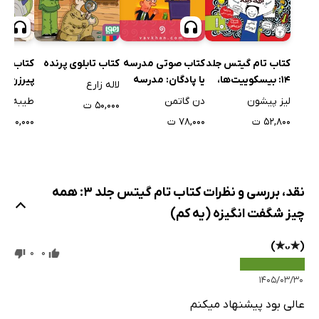
کتاب صو
کتاب تام گیتس جلد
کتاب صوتی مدرسه
کتاب تابلوی پرنده
پیرزن
14: بیسکوییت‌ها،
یا پادگان: مدرسه
لاله زارع
گروه‌های موسیقی و
پرماجرا 15
طیبه شام
لیز پیشون
دن گاتمن
۵۰,۰۰۰ ت
خیلی برنامه‌های
۱۰,۰۰۰ ت
۵۲,۸۰۰ ت
۷۸,۰۰۰ ت
بزرگ دیگه
نقد، بررسی و نظرات کتاب تام گیتس جلد 3: همه
چیز شگفت انگیزه (یه کم)
0
0
۱۴۰۵/۰۳/۳۰
عالی بود پیشنهاد میکنم