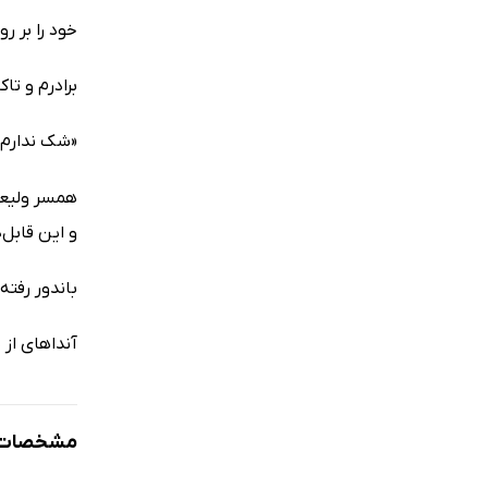
خود را بر ر
برادرم و تا
«شک ندارم. 
همسر ولیعهد
و این قابل‌
باندور رفته ب
آنداهای از
مشخصات ک