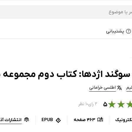
پشتیبانی
سوگند اژدها: کتاب دوم مجموعه
لیم
اطلسی خرامانی
★
★
۵
۲ رای
۱ نظر
●
انتشارات آذر
کترونیک
463 صفحه
EPUB