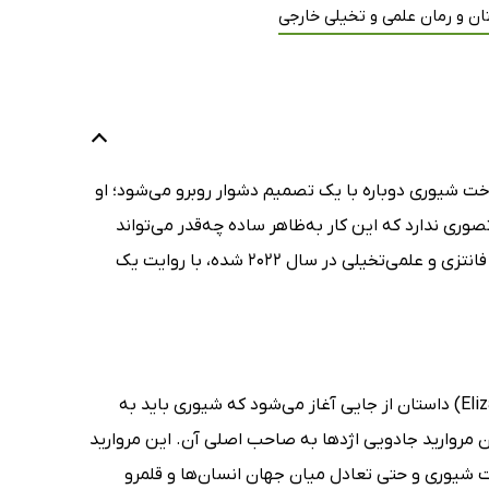
ان و رمان علمی و تخیلی خارجی
 شیوری دوباره با یک تصمیم دشوار روبرو می‌شود؛ او
صوری ندارد که این کار به‌ظاهر ساده چه‌قدر می‌تواند
در این کتاب که نامزد جایزه‌ی گودریدز در ژانر فانتزی و علمی‌تخیلی در سال 2022 شده، با روایت یک
در کتاب سوگند اژدها (The Dragon's Promise) نوشته‌ی الیزابت لیم (Elizabeth Lim) داستان از جایی آغاز می‌شود که شیوری باید به
ن مروارید جادویی اژدها به صاحب اصلی آن. این مروارید
 شیوری و حتی تعادل میان جهان انسان‌ها و قلمرو