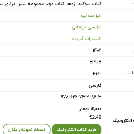
کتاب سوگند اژدها: کتاب دوم مجموعه شش درنای س
الیزابت لیم
اطلسی خرامانی
انتشارات آذرباد
۱۴۰۲
EPUB
ات
463
فارسی
978-622-7314-82-3
۱۱۱,۰۰۰ تومان
€2.49
الکترونیک
خرید کتاب الکترونیک
نسخه نمونه رایگان