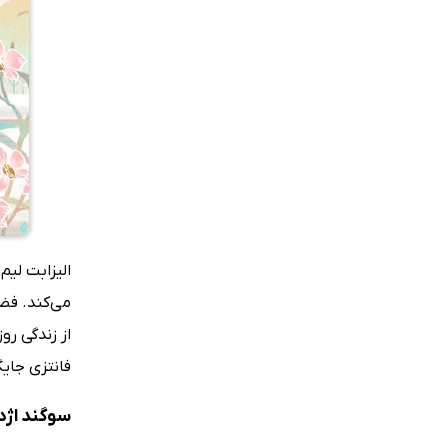
الیزابت لی
می‌کند. فضا
از زندگی رو
فانتزی جایگا
سوگند اژد