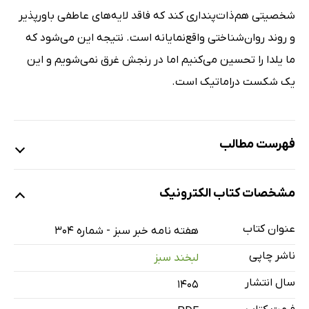
شخصیتی هم‌ذات‌پنداری کند که فاقد لایه‌های عاطفی باورپذیر
و روند روان‌شناختی واقع‌نمایانه است. نتیجه این می‌شود که
ما یلدا را تحسین می‌کنیم اما در رنجش غرق نمی‌شویم و این
یک شکست دراماتیک است.
فهرست مطالب
«نیمه‌شب»؛ موشک عمل نکرده‌ای در ساختار روایی
مشخصات کتاب الکترونیک
مادران؛ قمار بزرگ روی شانه‌های یک بازیگر
جهان زباله‌ای ما، در قاب «کانگوروی ژاپنی»
عنوان کتاب
هفته نامه خبر سبز - شماره 304
در هوای طوفان و دریا؛ واکاوی لوکیشن‌های ماندگار سینمای
ناشر چاپی
لبخند سبز
ایران در استان بوشهر
سال انتشار
۱۴۰۵
چه کسانی از هنر پول درمی‌آورند؟ نقشه‌ی راه بازیگران پنهان