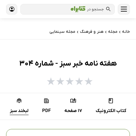
جستجو در
خانه
مجله
هنر و فرهنگ
مجله سینمایی
›
›
›
هفته نامه خبر سبز - شماره 304
★
★
★
★
★
کتاب الکترونیک
17 صفحه
PDF
لبخند سبز