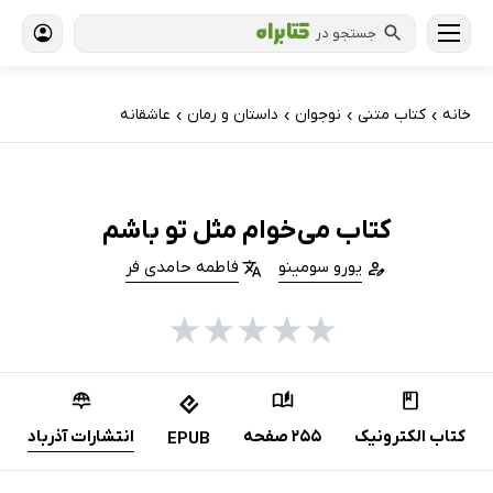
جستجو در
خانه
کتاب‌ متنی
نوجوان
داستان و رمان
عاشقانه
›
›
›
›
کتاب می‌خوام مثل تو باشم
یورو سومینو
فاطمه حامدی فر
★
★
★
★
★
کتاب الکترونیک
255 صفحه
انتشارات آذرباد
EPUB