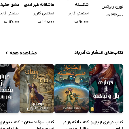
شکسته
عاشقانه غیر ابدی
عشق حقیق
لورن رابرتس
استفنی گاربر
استفنی گاربر
استفنی گاربر
۳۱۲,۰۰۰ ت
۹۰,۰۰۰ ت
۱۳۰,۰۰۰ ت
۱۲۰,۰۰۰ ت
›
کتاب‌های انتشارات آذرباد
مشاهده همه
کتاب درباری از بال و
کتاب آلکاتراز در
کتاب سوگندستان -
کتاب درباری 
تباهی
مقابل عدسی
قسمت اول
یخبندان و نو