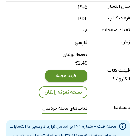
محکم‌تر از همیشه
سال انتشار
۱۴۰۵
آرزوی بچه‌ها
فرمت کتاب
PDF
راه خوشمزه
ابر بهانه‌گیر
تعداد صفحات
28
ایران جانمان
زبان
فارسی
آرش کمانگیر
۹۰,۰۰۰ تومان
کاردستی معمای آبی
€2.49
شهر فرشتگان کوچک
قیمت کتاب
خرید مجله
الکترونیک
نسخه نمونه رایگان
دسته‌ها
کتاب‌های مجله خردسال
مجله قلک - شماره 142 بر اساس قرارداد رسمی با انتشارات
سیمای شرق در فروشگاه کتابراه عرضه شده است. تمامی