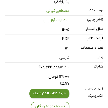
به پزشکی
منابع
نویسنده
مصطفی کیانی
ناشر چاپی
انتشارات آرازنوین
سال انتشار
۱۴۰۵
فرمت کتاب
PDF
تعداد صفحات
131
زبان
فارسی
شابک
978-622-88817-2-0
۱۲۹,۰۰۰ تومان
€2.99
قیمت کتاب
خرید کتاب الکترونیک
الکترونیک
نسخه نمونه رایگان