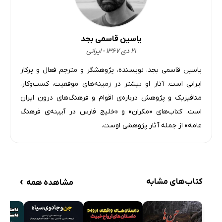
آیا جن می‌خورد و می‌نوشد؟
جن خود را به شکل و صورت‌های مختلف در می‌آورد
یاسین قاسمی بجد
پناه بردن به جن حرام است
۲۱ دی ۱۳۶۷ - ایرانی
قربانی کردن برای جن حرام است
یاسین قاسمی بجد، نویسنده، پژوهشگر و مترجم فعال و پرکار
کمک خواستن از جن حرام است
ایرانی است. آثار او بیشتر در زمینه‌ها‌ی موفقیت، کسب‌وکار،
آیا جن به مردم آزار و اذیت می‌رساند؟
متافیزیک و پژوهش درباره‌ی اقوام و فرهنگ‌های درون ایران
صرع و جن زدگی
است. کتاب‌های «مکران» و «خلیج فارس در آیینه‌ی فرهنگ
ذکر ادله
عامه» از جمله آثار پژوهشی اوست.
اول- دلیل از قرآن کریم:
دوم- دلیل از سنت:
علت جن زدگی چیست؟
›
کتاب‌های مشابه
مشاهده همه
علل جن زدگی
نشانه‌های جن زدگی
نشانه‌های جن زدگی در خواب