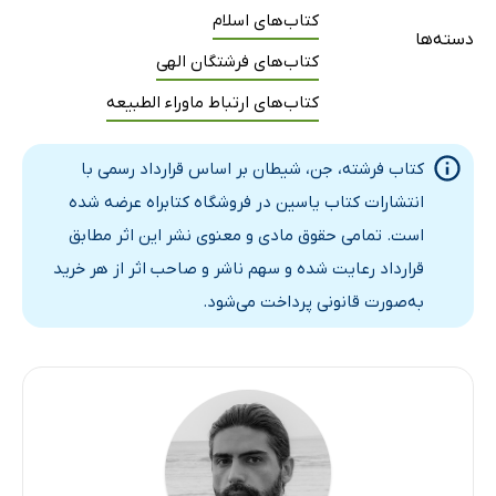
کتاب‌های اسلام
هیچ چیز از خدا پنهان نخواهد بود
دسته‌ها
کتاب‌های فرشتگان الهی
به خاطر دوست داشتن فرشتگان آنان را یادآوری مى‌کنیم
بخش دوم: جنیان
کتاب‌های ارتباط ماوراء الطبیعه
توکل بر خدا واجب است
کتاب فرشته، جن، شیطان بر اساس قرارداد رسمی با
ایمان به غیبت
انتشارات کتاب یاسین در فروشگاه کتابراه عرضه شده
جن
است. تمامی حقوق مادی و معنوی نشر این اثر مطابق
دلیل از قرآن کریم
قرارداد رعایت شده و سهم ناشر و صاحب اثر از هر خرید
دلیل از سنت
به‌صورت قانونی پرداخت می‌شود.
عدم رؤیت دلیل بر عدم وجود نیست
جن از چه چیزی آفریده شده است؟
چگونه جن‌های کافر با آتش عذاب داده می‌شوند؟
آیا جن مکلف است؟
انواع جن
جای سکونت جن