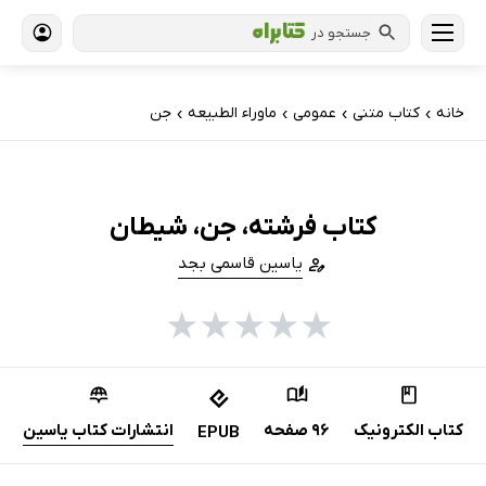
جستجو در
خانه
کتاب‌ متنی
عمومی
ماوراء الطبیعه
جن
›
›
›
›
کتاب فرشته، جن، شیطان
یاسین قاسمی بجد
★
★
★
★
★
کتاب الکترونیک
96 صفحه
انتشارات کتاب یاسین
EPUB