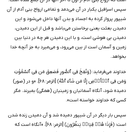
است که ارواح بنى آدم از اول تا آخر آنها در آن جمع شده است.
سپس اسرافیل یکبار در آن مى‌دمد و تمامی ارواح بنى آدم از آن
شیپور پرواز کرده به اجساد و بدن آنها داخل مى‌شود و این
دمیدن بعثت یعنی برخاستن مى‌باشد و قبل از این دمیدن،
دمیدن بى هوشی است، و با این دمیدن هر چه در دنیا بین
زمین و آسمان است از بین مى‌رود، و مى‌میرد به جز آنچه خدا
بخواهد.
خداوند مى‌فرماید: ﴿وَنُفِخَ فِی ٱلصُّورِ فَصَعِقَ مَن فِی ٱلسَّمَٰوَٰتِ
وَمَن فِی ٱلۡأَرۡضِ إِلَّا مَن شَآءَ ٱللَّهُ﴾ [الزمر: 68]. «و در (صور)
دمیده شود، آنگاه آسمانیان و زمینیان (همگی) بمیرند. مگر
کسى که خداوند خواسته است».
سپس بار دیگر در آن شیپور دمیده شد و آن دمیدن زنده شدن
است: ﴿فَإِذَا هُمۡ قِیَامٞ یَنظُرُونَ﴾ [الزمر: 68]. «آنگاه است که