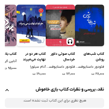
ششم: از عشق خاکی تا نور باقی
هفتم: فریاد خفته
هشتم: محبس تقدیر
نهم: ارباب غم
دهم: وحدت عاشق با معشوق
یازدهم: راز نیمه شب
دوازدهم: طغیان صبر
کتاب شب‌های
کتاب صوتی دلاور
کتاب هر دو در
کتاب بلادونا
روشن
خردسال
نهایت می‌میرند
سیزدهم: باران غیب‌
آدلین گریس
فئودور داستایوفسکی
فئودور داستایوفسکی
آدام سیلورا
چهاردهم: تکیه بر خالق
۹۵,۰۰۰ ت
۲۸,۰۰۰ ت
۷۲,۰۰۰ ت
۱۲۰,۰۰۰ ت
پانزدهم: سه تیغ در نیستان دل
شانزدهم: ختم کلام
نقد، بررسی و نظرات کتاب بازی خاموش
هیچ نظری برای این کتاب ثبت نشده است.