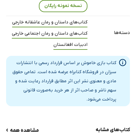
نسخه نمونه رایگان
بخش دوم از فصل هفتم: زن بی‌نام «مثل مادر تو»
بخش دوم از فصل ششم: مدثر و منصور «خانۀ پرده‌دار»
کتاب‌های داستان و رمان عاشقانه خارجی
بخش مشترک: خانه‌ای که آغوش پیدا کرد... و عطرهایی که
دسته‌ها
کتاب‌های داستان و رمان اجتماعی خارجی
دروغ نگفتند...
ادبیات افغانستان
بخش سوم از فصل ششم: مدثر و منصور «خانۀ پرده‌دار»
بخش چهارم از فصل چهارم: «خانۀ بی‌آغوش»
کتاب بازی خاموش بر اساس قرارداد رسمی با انتشارات
بخش دوم از فصل هشتم: «سایه‌ای در جیب‌ها»
سبزان در فروشگاه کتابراه عرضه شده است. تمامی حقوق
بخش پنجم از فصل چهارم: «خانۀ بی‌آغوش»
مادی و معنوی نشر این اثر مطابق قرارداد رعایت شده و
پیشگفتار اشعار
سهم ناشر و صاحب اثر از هر خرید به‌صورت قانونی
اول: آزمون دل
پرداخت می‌شود.
دوم: لیلی در آینه‌ی حقیقت
سوم: حقیقت زندگی
چهارم: عشق مطلق
›
کتاب‌های مشابه
مشاهده همه
پنجم: روایت دختر عارف