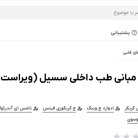
پشتیبانی
ای قلبی
مبانی طب داخلی سسیل (ویراست نه
 گریگز
ادوارد ج وینگ
ج گریگوری فیتس
تامس ای آندرئول
وسوی
★
★