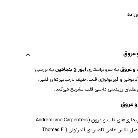
رزاده
 عروق
 و عروق
به سرویراستاری
ایور ج بنجامین
به بررسی
اتومی و فیزیولوژی قلب، طیف نارسایی‌های قلبی،
طلبان رزیدنتی داخلی قلب تشریح می‌کند.
و عروق
متخصصین قلب، حتماً یک جلد از کتاب مبانی طب داخلی سسیل (ویراست نهم): بیماری‌های قلب و عروق (Andreoli and Carpenters
Cecil Essentials of Medicine) را در قفسه‌ی کتابخانه‌ی خود دارند. این کتاب، حاصل تلاش علمی تامس‌ای آندرئولی (Thomas E.