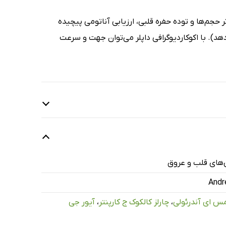
حجم‌ها و توده حفره قلبی، ارزیابی آناتومی پیچیده
ر سه بعدی را نشان می‌دهد). با اکوکاردیوگرافی داپلر می‌توان جهت و سرعت
‌های قلب و عروق
Andr
مس ای آندرئولی
،
چارلز کالکوک ج کارپنتر
،
آیور جی