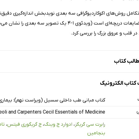
امل روش‌های اکوکاردیوگرافی سه بعدی نویدبخش اندازه‌گیری دقیق‌تر 
هندسی و ضایعات دریچه‌ای است (ویدئوی 1-4 یک تصوی
ر قلب و عروق بزرگ را بررسی کرد.
الب کتاب
تاب الکترونیک
لکرد قلب و عروق طبیعی
کتاب مبانی طب داخلی سسیل (ویراست نهم): بیماری
 خون
ی
eoli and Carpenters Cecil Essentials of Medicine
یتی
رابرت سی گریگز
،
ادوارد ج وینگ
،
ج گریگوری فیتس
،
تا
بنجامین