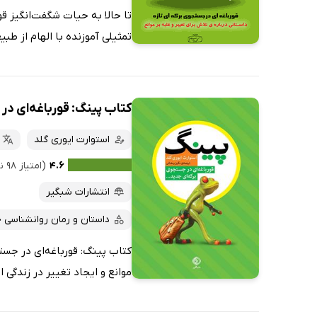
تا‌ حالا به حیات شگفت‌انگیز قو
تمثیلی آموزنده با الهام از طبیع
کتاب پینگ: قورباغه‌ای در
استوارت ایوری گلد
۴.۶
(امتیاز ۹۸ نفر)
انتشارات شبگیر
داستان و رمان روانشناسی 
کتاب پینگ: قورباغه‌ای در جستج
موانع و ایجاد تغییر در زندگی ا