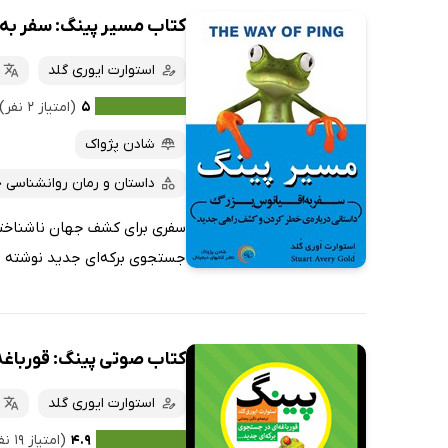
کتاب مسیر پینگ: سفر به 
استوارت ایوری گلد
۵
(امتیاز ۲ نفر)
شادن پژواک
داستان و رمان روانشناسی 
سفری برای کشف جهان ناشناخته‌ه
جستجوی برکه‌ای جدید نوشته اس
کتاب صوتی پینگ: قورباغه
استوارت ایوری گلد
۴.۹
(امتیاز ۱۹ نفر)