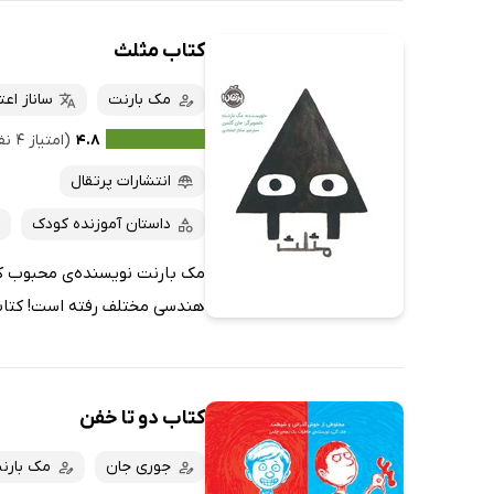
کتاب مثلث
مک بارنت
ساناز اع
۴.۸
(امتیاز ۴ نفر)
انتشارات پرتقال
داستان آموزنده کودک
مک بارنت نویسنده‌ی محبوب کود
هندسی مختلف رفته است! کتاب
کتاب دو تا خفن
جوری جان
مک بارن