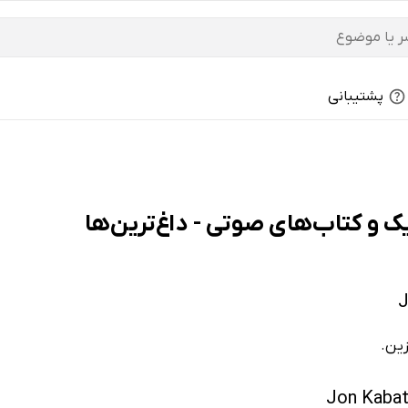
پشتیبانی
زین.