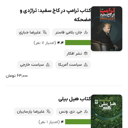
کتاب ترامپ در کاخ سفید: تراژدی و
مضحکه
جان بلامی فاستر
علیرضا جباری
۴.۴
(امتیاز ۷ نفر)
نشر افکار
سیاست آمریکا
سیاست خارجی
۶۳,۰۰۰ تومان
کتاب هیل بیلی
جی. دی. ونس
علیرضا پارساییان
۴
(امتیاز ۱ نفر)