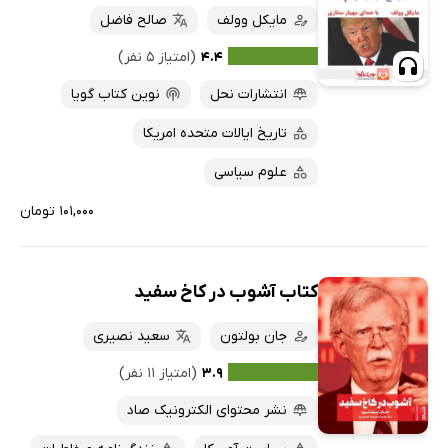
مایکل وولف
صالح فاضل
۴.۴
(امتیاز ۵ نفر)
انتشارات نحل
نوین کتاب گویا
تاریخ ایالات متحده امریکا
علوم سیاسی
۱۰۱,۰۰۰ تومان
کتاب آشوب در کاخ سفید
جان بولتون
سعید نصیری
۳.۹
(امتیاز ۱۱ نفر)
نشر محتوای الکترونیک صاد