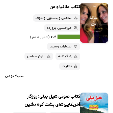
کتاب ملانیا و من
استفانی وینستون ولکوف
امیرحسین پرورده
۴.۶
(امتیاز ۸ نفر)
انتشارات رسپینا
زندگینامه
علوم سیاسی
خاطرات
۷۰,۰۰۰ تومان
کتاب صوتی هیل بیلی: روزگار
آمریکایی‌های پشت کوه نشین