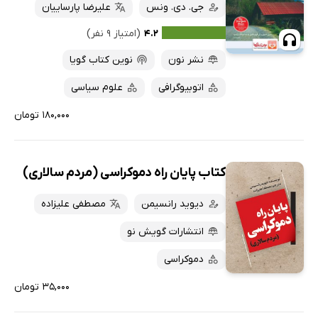
جی. دی. ونس
علیرضا پارساییان
۴.۲
(امتیاز ۹ نفر)
نشر نون
نوین کتاب گویا
اتوبیوگرافی
علوم سیاسی
۱۸۰,۰۰۰ تومان
کتاب پایان راه دموکراسی (مردم سالاری)
دیوید رانسیمن
مصطفی علیزاده
انتشارات گویش نو
دموکراسی
۳۵,۰۰۰ تومان