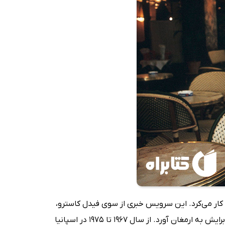
رویس خبری «پرنسا لاتینا» کار می‌کرد. این سرویس خبری از سوی فیدل کاسترو،
» را نوشت که شهرت و ثروت برایش به ارمغان آورد. از سال 1967 تا 1975 در اسپانیا