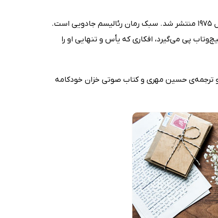
(The Autumn of the Patriarch): یکی از پیچیده‌ترین و جاه‌طلبانه‌ترین آثار گابریل گارسیا مارکز که در سال 1975 منتشر شد. سبک رمان رئالیسم جادویی است.
‌وتاب پی می‌گیرد، افکاری که یأس و تنهایی او را
ر و ترجمه‌ی حسین مهری و کتاب صوتی خزان خودکامه