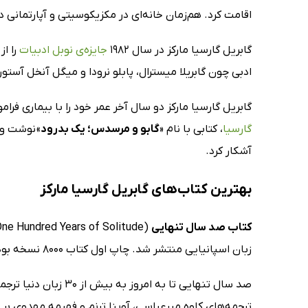
اقامت کرد. هم‌زمان خانه‌ای در مکزیکوسیتی و آپارتمانی در
گابریل گارسیا مارکز در سال 1982
جایزه‌ی نوبل ادبیات
را از
ادبی چون گابریلا میسترال، پابلو نرودا و میگل آنخل آستور
گابریل گارسیا مارکز دو سال آخر عمر خود را با بیماری فراموشی دست‌وپنجه نرم کرد و در آوریل 2014 
گارسیا
، کتابی با نام «
گابو و مرسدس؛ یک بدرود
» نوشت و 
آشکار کرد.
بهترین کتاب‌های گابریل گارسیا مارکز
کتاب صد سال تنهایی
(One Hundred Years of Solitude): این رمان که
زبان اسپانیایی منتشر شد. چاپ اول کتاب 8000 نسخه بود که جملگی در همان هفته‌ی اول به فروش رفت. بسیاری رمان صد سال تنهایی را شناخته‌شده‌ترین اثر مارکز می‌دانند.
صد سال تنهایی تا 
ترجمه‌های کاوه میرعباسی، آوینا ترنم و فهیمه مهدوی بر ر