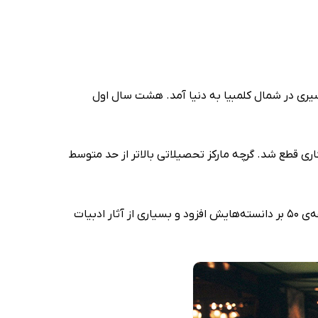
‌ای گرمسیری در شمال کلمبیا به دنیا آمد. هشت سال اول
ری قطع شد. گرچه مارکز تحصیلاتی بالاتر از حد متوسط
گابریل گارسیا مارکز که پیش از رسیدن به شهرت ادبی از طریق روزنامه‌نگاری امرار معاش می‌کرد، به عنوان خبرنگار در پاریسِ دهه‌ی 50 بر دانسته‌هایش افزود و بسیاری از آثار ادبیات