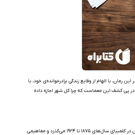
. گابریل گارسیا مارکز در این رمان، با الهام از وقایع زندگی برادرخوانده‌ی خود، با
که در پی کشف این معماست که چرا کل شهر اجازه داده
(Love in the Time of Cholera): رمانی عاشقانه که در 1985 به زبان اسپانیایی روانه‌ی بازار شد. داستان در کلمبیای سال‌های 1875 تا 1924 می‌گذرد و مفاهیمی