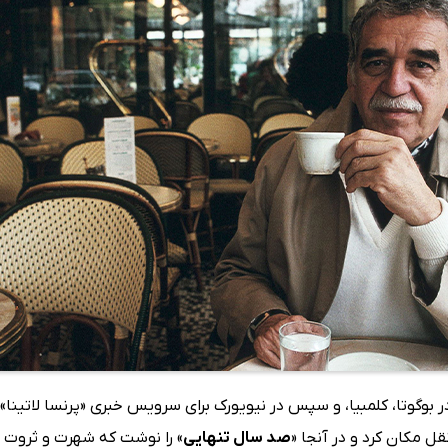
بریل گارسیا مارکز در اواخر دهه‌ی 50 و اوایل دهه‌ی 60 در بوگوتا، کلمبیا، و سپس در نیویورک برای س
قل مکان کرد و در آنجا «
صد سال تنهایی