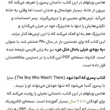
هانس ویلهلم در این کتاب، داستان پسری را تعریف می‌کند که
بیرون از خانه، بسیار خوشحال و خندان است؛ اما وقتی به خانه
می‌آید، ترس‌های عجیبی او را دربرمی‌گیرند. پسر احساسات و
نگرانی‌هایش را تنها با مادربزرگ خود در میان می‌گذارد و
مادربزرگ هم به او کمک می‌کند که با این ترس‌ها کنار بیاید.
این کتاب که برای نخستین بار در سال 1990 منتشر شد، با عنوان
«
یه بچه‌ی خیلی باحال مثل من
» نیز به زبان فارسی ترجمه شده
است. کتابراه، نسخه‌ی PDF این کتاب را در دسترس علاقه‌مندان
قرار داده است.
کتاب پسری که آنجا نبود
(The Boy Who Wasn't There): سارا
با پسری آشنا می‌شود که تنها خودش می‌تواند او را ببیند.
هانس ویلهلم در این کتاب، داستانی تخیلی را روایت می‌کند که
برای کودکان
6 تا 9 سال
بسیار آموزنده است. نسخه‌ی الکترونیک
کتاب پسری که آنجا نبود که برای اولین بار در سال 1993 به بازار