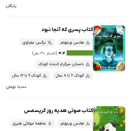
رایگان
کتاب پسری که آنجا نبود
هانس ویلهلم
نرگس عفراوی
۴.۴
(امتیاز ۳۰ نفر)
داستان سرگرم کننده کودک
کودک 6 تا 8 سال
کودک 9 تا 12 سال
۱۰,۰۰۰ تومان
کتاب صوتی هدیه روز کریسمس
هانس ویلهلم
عاطفه مولائی طبری