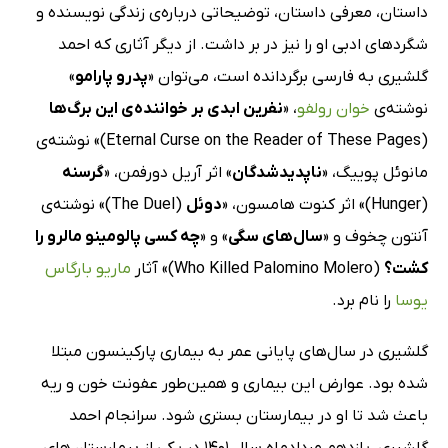
داستان، معرفی داستان، توضیحاتی درباره‌ی زندگی نویسنده و
شگردهای ادبی او را نیز در بر داشت. از دیگر آثاری که احمد
گلشیری به فارسی برگردانده است، می‌توان «
پدرو پارامو
»
نوشته‌ی
خوان رولفو
، «
نفرین ابدی بر خواننده‌ی این برگ‌ها
(Eternal Curse on the Reader of These Pages)» نوشته‌ی
مانوئل پوییگ، «
ناپدیدشدگان
» اثر آریل دورفمن، «
گرسنه
(Hunger)» اثر کنوت هامسون، «
دوئل
(The Duel)» نوشته‌ی
آنتون چخوف و «
سال‌های سگی
» و «
چه کسی پالومینو مالرو را
کشت؟
(Who Killed Palomino Molero)» آثار
ماریو بارگاس
یوسا
را نام برد.
گلشیری در سال‌های پایانی عمر به بیماری پارکینسون مبتلا
شده بود. عوارض این بیماری و همین‌طور عفونت خون و ریه
باعث شد تا او در بیمارستان بستری شود. سرانجام احمد