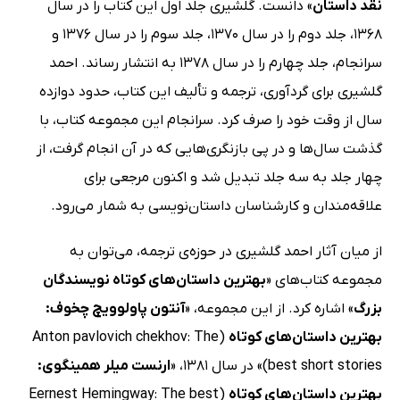
نقد داستان
» دانست. گلشیری جلد اول این کتاب را در سال
1368، جلد دوم را در سال 1370، جلد سوم را در سال 1376 و
سرانجام، جلد چهارم را در سال 1378 به انتشار رساند. احمد
گلشیری برای گردآوری، ترجمه و تألیف این کتاب، حدود دوازده
سال از وقت خود را صرف کرد. سرانجام این مجموعه کتاب، با
گذشت سال‌ها و در پی بازنگری‌هایی که در آن انجام گرفت، از
چهار جلد به سه جلد تبدیل شد و اکنون مرجعی برای
علاقه‌مندان و کارشناسان داستان‌نویسی به شمار می‌رود.
از میان آثار احمد گلشیری در حوزه‌ی ترجمه، می‌توان به
مجموعه‌ کتاب‌های «
بهترین داستان‌های کوتاه نویسندگان
بزرگ
» اشاره کرد. از این مجموعه، «
آن‍ت‍ون‌ پ‍اول‍ووی‍چ‌ چ‍خ‍وف‌:
بهترین داستان‌های کوتاه
(Anton pavlovich chekhov: The
best short stories‬)» در سال 1381، «
ارن‍س‍ت‌ م‍ی‍ل‍ر ه‍م‍ی‍ن‍گ‍وی‌:
بهترین داستان‌های کوتاه
(Eernest Hemingway: The best