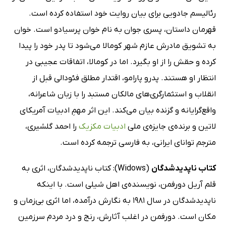
رئالیسم جادویی برای بیان روایت خود استفاده کرده است.
قهرمان داستان، پسری جوان به نام خوان پرسیادو است. خوان
به تشویق مادرش عازم شهر کومالا می‌شود تا پدر خود را پیدا
کرده و حقش را از او بگیرد. اما در کومالا، اتفاقات عجیبی در
انتظار او هستند. پدرو پارامو، اقتدار مطلق فئودالی قبل از
انقلاب و استثمارگری‌های مالکان مستبد را با زبان شاعرانه،
واقع‌گرایانه و گزنده بیان می‌کند. این اثر مهمِ ادبیات آمریکای
لاتین و برنده‌ی جایزه‌ی ملی
ادبیات مکزیک
را احمد گلشیری،
مترجم توانای ایرانی، به فارسی ترجمه کرده است.
کتاب ناپدیدشدگان
(Widows): کتاب ناپدیدشدگان، اثری به
قلم آریل دورفمن، نویسنده‌ی اهل شیلی است. با اینکه
ناپدیدشدگان در سال 1981 به نگارش درآمده، اما اثری بی‌زمان و
مکان است. دورفمن در اغلب آثارش، رنج و درد مردم سرزمین